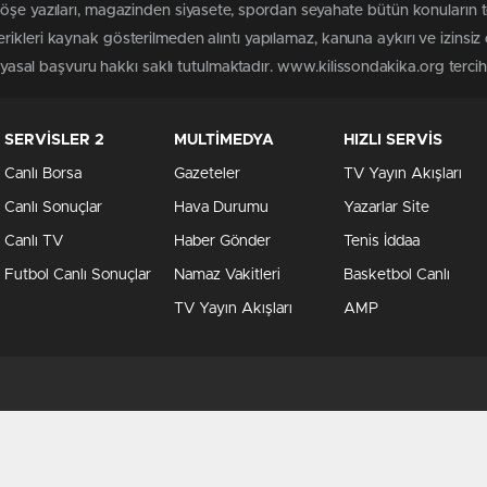
köşe yazıları, magazinden siyasete, spordan seyahate bütün konuların 
ikleri kaynak gösterilmeden alıntı yapılamaz, kanuna aykırı ve izins
n yasal başvuru hakkı saklı tutulmaktadır. www.kilissondakika.org tercih 
SERVİSLER 2
MULTİMEDYA
HIZLI SERVİS
Canlı Borsa
Gazeteler
TV Yayın Akışları
Canlı Sonuçlar
Hava Durumu
Yazarlar Site
Canlı TV
Haber Gönder
Tenis İddaa
Futbol Canlı Sonuçlar
Namaz Vakitleri
Basketbol Canlı
TV Yayın Akışları
AMP