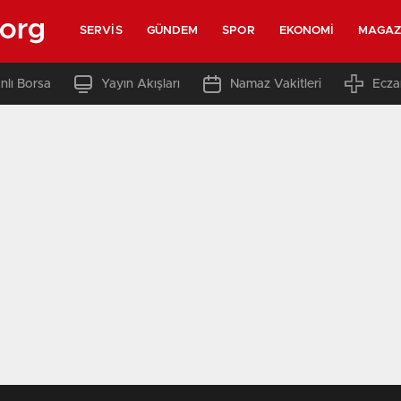
.org
SERVIS
GÜNDEM
SPOR
EKONOMI
MAGAZ
nlı Borsa
Yayın Akışları
Namaz Vakitleri
Ecza