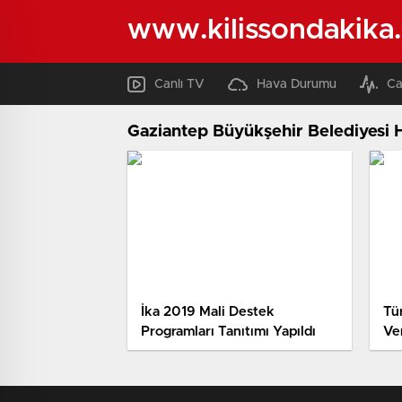
www.kilissondakika
Canlı TV
Hava Durumu
Ca
Gaziantep Büyükşehir Belediyesi 
İka 2019 Mali Destek
Tü
Programları Tanıtımı Yapıldı
Ve