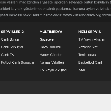
köşe yazıları, magazinden siyasete, spordan seyahate bütün konuların 
ikleri kaynak gösterilmeden alıntı yapılamaz, kanuna aykırı ve izins
n yasal başvuru hakkı saklı tutulmaktadır. www.kilissondakika.org tercih 
SERVİSLER 2
MULTİMEDYA
HIZLI SERVİS
Canlı Borsa
Gazeteler
TV Yayın Akışları
Canlı Sonuçlar
Hava Durumu
Yazarlar Site
Canlı TV
Haber Gönder
Tenis İddaa
Futbol Canlı Sonuçlar
Namaz Vakitleri
Basketbol Canlı
TV Yayın Akışları
AMP