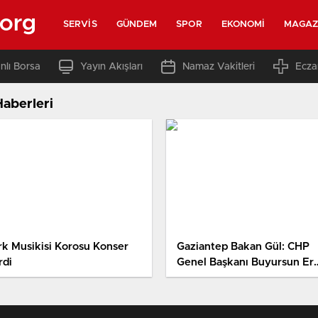
.org
SERVIS
GÜNDEM
SPOR
EKONOMI
MAGAZ
nlı Borsa
Yayın Akışları
Namaz Vakitleri
Ecza
Haberleri
rk Musikisi Korosu Konser
Gaziantep Bakan Gül: CHP
rdi
Genel Başkanı Buyursun Er
Meydanına Gelsin