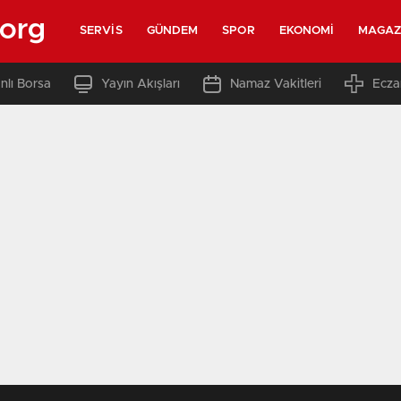
.org
SERVIS
GÜNDEM
SPOR
EKONOMI
MAGAZ
nlı Borsa
Yayın Akışları
Namaz Vakitleri
Ecza