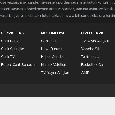
köşe yazıları, magazinden siyasete, spordan seyahate bütün konuların 
ikleri kaynak gösterilmeden alıntı yapılamaz, kanuna aykırı ve izins
n yasal başvuru hakkı saklı tutulmaktadır. www.kilissondakika.org tercih 
SERVİSLER 2
MULTİMEDYA
HIZLI SERVİS
Canlı Borsa
Gazeteler
TV Yayın Akışları
Canlı Sonuçlar
Hava Durumu
Yazarlar Site
Canlı TV
Haber Gönder
Tenis İddaa
Futbol Canlı Sonuçlar
Namaz Vakitleri
Basketbol Canlı
TV Yayın Akışları
AMP