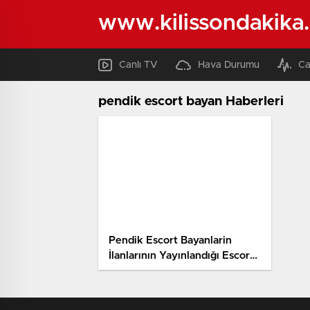
www.kilissondakika
Canlı TV
Hava Durumu
Ca
pendik escort bayan Haberleri
Pendik Escort Bayanlarin
İlanlarının Yayınlandığı Escort
Bayan Sitesi