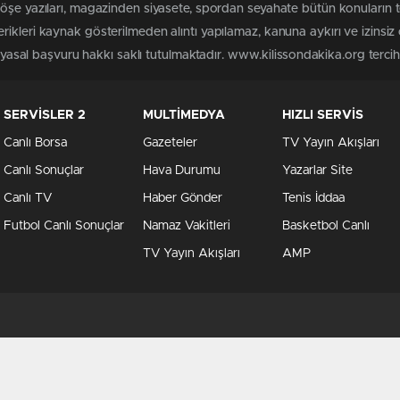
köşe yazıları, magazinden siyasete, spordan seyahate bütün konuların 
ikleri kaynak gösterilmeden alıntı yapılamaz, kanuna aykırı ve izins
n yasal başvuru hakkı saklı tutulmaktadır. www.kilissondakika.org tercih 
SERVİSLER 2
MULTİMEDYA
HIZLI SERVİS
Canlı Borsa
Gazeteler
TV Yayın Akışları
Canlı Sonuçlar
Hava Durumu
Yazarlar Site
Canlı TV
Haber Gönder
Tenis İddaa
Futbol Canlı Sonuçlar
Namaz Vakitleri
Basketbol Canlı
TV Yayın Akışları
AMP