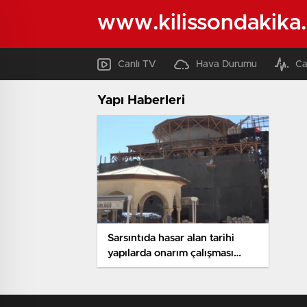
www.kilissondakika
Canlı TV
Hava Durumu
Ca
Yapı Haberleri
Sarsıntıda hasar alan tarihi
yapılarda onarım çalışması
devam ediyor