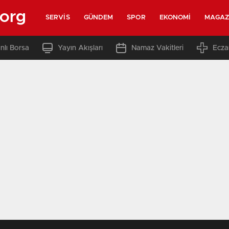
.org
SERVIS
GÜNDEM
SPOR
EKONOMI
MAGAZ
nlı Borsa
Yayın Akışları
Namaz Vakitleri
Ecza