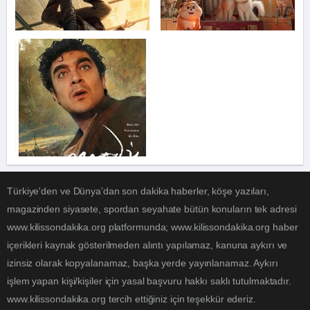
Türkiye'den ve Dünya’dan son dakika haberler, köşe yazıları,
magazinden siyasete, spordan seyahate bütün konuların tek adresi
www.kilissondakika.org platformunda; www.kilissondakika.org haber
içerikleri kaynak gösterilmeden alıntı yapılamaz, kanuna aykırı ve
izinsiz olarak kopyalanamaz, başka yerde yayınlanamaz. Aykırı
işlem yapan kişi/kişiler için yasal başvuru hakkı saklı tutulmaktadır.
www.kilissondakika.org tercih ettiğiniz için teşekkür ederiz.