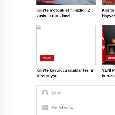
Kilis’te motosiklet hırsızlığı: 2
Kilis’
kuşkulu tutuklandı
Hayvan
Bulund
GENEL
GEN
Kilis’te kavurucu sıcaklar tesirini
YENİ Pa
sürdürüyor
kurucu 
atamala