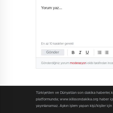
En az 10 karakter gerekli
Gönder
Gönderdiğiniz yorum
moderasyon
ekibi tarafından inc
Türkiye'den ve Dünya’dan son dakika haberler, 
platformunda; www.kilissondakika.org haber içer
yayınlanamaz. Aykırı işlem yapan kişi/kişiler içi