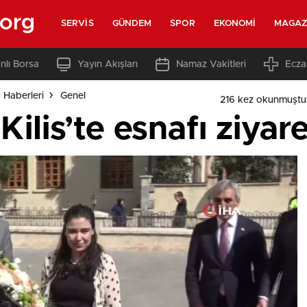
.org
SERVIS
GÜNDEM
SPOR
EKONOMI
MAGAZ
nlı Borsa
Yayın Akışları
Namaz Vakitleri
Ecza
s Haberleri
Genel
216 kez okunmuştu
ilis’te esnafı ziyare