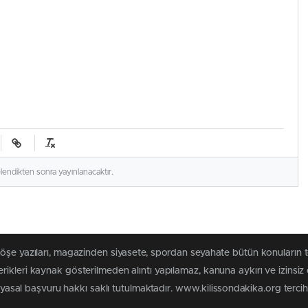
elendikten sonra yayınlanacaktır.
köşe yazıları, magazinden siyasete, spordan seyahate bütün konuların 
ikleri kaynak gösterilmeden alıntı yapılamaz, kanuna aykırı ve izins
n yasal başvuru hakkı saklı tutulmaktadır. www.kilissondakika.org tercih 