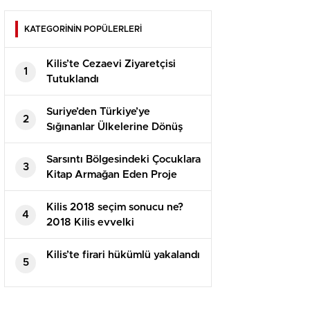
KATEGORİNİN POPÜLERLERİ
Kilis’te Cezaevi Ziyaretçisi
1
Tutuklandı
Suriye’den Türkiye’ye
2
Sığınanlar Ülkelerine Dönüş
Yapıyor
Sarsıntı Bölgesindeki Çocuklara
3
Kitap Armağan Eden Proje
Kilis 2018 seçim sonucu ne?
4
2018 Kilis evvelki
Cumhurbaşkanlığı seçimi hangi
parti kazandı? 2018 Kilis AK
Kilis’te firari hükümlü yakalandı
5
PARTİ CHP seçim sonucu!