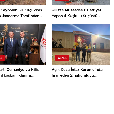
te Kaybolan 50 Küçükbaş
Kilis’te Müsaadesiz Hafriyat
 Jandarma Tarafından
Yapan 4 Kuşkulu Suçüstü
u
Yakalandı
EL
GENEL
rti Osmaniye ve Kilis
Açık Ceza İnfaz Kurumu’ndan
il başkanlıklarına
firar eden 2 hükümlüyü
r yapıldı
jandarma yakaladı