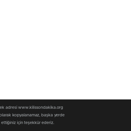
tek adresi www.kilissondakika.org
iz olarak kopyalanamaz, başka yerde
ettiğiniz için teşekkür ederiz.