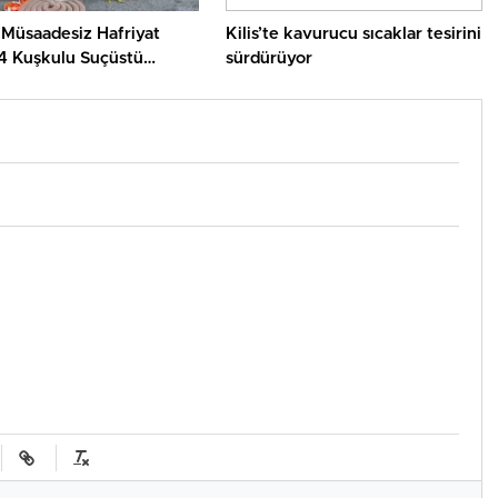
e Müsaadesiz Hafriyat
Kilis’te kavurucu sıcaklar tesirini
4 Kuşkulu Suçüstü
sürdürüyor
ndı