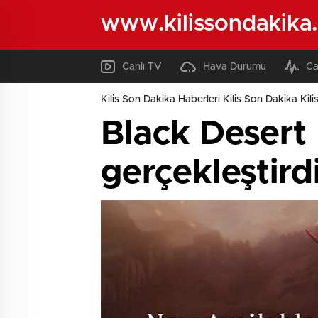
www.kilissondakika
Canlı TV
Hava Durumu
Ca
Kilis Son Dakika Haberleri Kilis Son Dakika Kili
Black Desert 
gerçekleştird