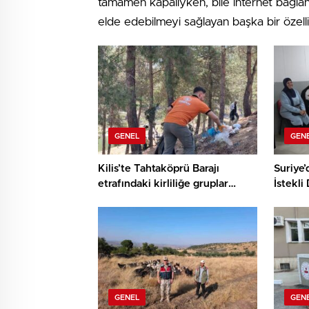
tamamen kapalıyken, bile internet bağl
elde edebilmeyi sağlayan başka bir özelli
GENEL
GEN
Kilis’te Tahtaköprü Barajı
Suriye’
etrafındaki kirliliğe gruplar
İstekli
anında müdahale etti
Sürüyo
GENEL
GEN