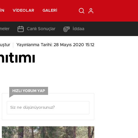
IN
VIDEOLAR
GALERI
neler
Canlı Sonuçlar
İddaa
uştur
Yayınlanma Tarihi: 28 Mayıs 2020 15:12
nıtımı
HIZLI YORUM YAP