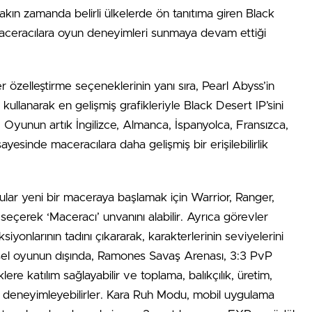
 yakın zamanda belirli ülkelerde ön tanıtıma giren Black
aceracılara oyun deneyimleri sunmaya devam ettiği
 özelleştirme seçeneklerinin yanı sıra, Pearl Abyss’in
ullanarak en gelişmiş grafikleriyle Black Desert IP’sini
di. Oyunun artık İngilizce, Almanca, İspanyolca, Fransızca,
esinde maceracılara daha gelişmiş bir erişilebilirlik
ular yeni bir maceraya başlamak için Warrior, Ranger,
i seçerek ‘Maceracı’ unvanını alabilir. Ayrıca görevler
onksiyonlarının tadını çıkararak, karakterlerinin seviyelerini
reysel oyunun dışında, Ramones Savaş Arenası, 3:3 PvP
e katılım sağlayabilir ve toplama, balıkçılık, üretim,
de deneyimleyebilirler. Kara Ruh Modu, mobil uygulama