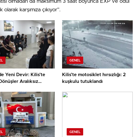
antısı olmadan da maksimum 3 saat boyunca EXP ve ödül
k olarak karşımıza çıkıyor”.
EL
GENEL
de Yeni Devir: Kilis’te
Kilis’te motosiklet hırsızlığı: 2
 Dönüşler Aralıksız
kuşkulu tutuklandı
r
EL
GENEL