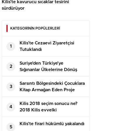
Kilis’te kavurucu sıcaklar tesirini
sürdürüyor
KATEGORİNİN POPÜLERLERİ
Kilis’te Cezaevi Ziyaretçisi
1
Tutuklandı
Suriye’den Türkiye’ye
2
Sığınanlar Ülkelerine Dönüş
Yapıyor
Sarsıntı Bölgesindeki Çocuklara
3
Kitap Armağan Eden Proje
Kilis 2018 seçim sonucu ne?
4
2018 Kilis evvelki
Cumhurbaşkanlığı seçimi hangi
parti kazandı? 2018 Kilis AK
Kilis’te firari hükümlü yakalandı
5
PARTİ CHP seçim sonucu!