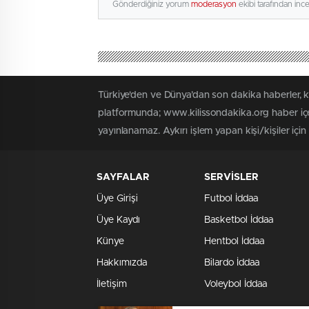
Gönderdiğiniz yorum
moderasyon
ekibi tarafından inc
Türkiye'den ve Dünya’dan son dakika haberler, 
platformunda; www.kilissondakika.org haber içer
yayınlanamaz. Aykırı işlem yapan kişi/kişiler içi
SAYFALAR
SERVİSLER
Üye Girişi
Futbol İddaa
Üye Kaydı
Basketbol İddaa
Künye
Hentbol İddaa
Hakkımızda
Bilardo İddaa
İletişim
Voleybol İddaa