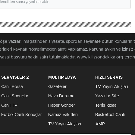
elendikten sonra yayınlanacaktır.
köşe yazıları, magazinden siyasete, spordan seyahate bütün konuların 
ikleri kaynak gösterilmeden alıntı yapılamaz, kanuna aykırı ve izins
n yasal başvuru hakkı saklı tutulmaktadır. www.kilissondakika.org tercih 
SERVİSLER 2
MULTİMEDYA
HIZLI SERVİS
Canlı Borsa
Gazeteler
TV Yayın Akışları
Canlı Sonuçlar
Hava Durumu
Yazarlar Site
Canlı TV
Haber Gönder
Tenis İddaa
Futbol Canlı Sonuçlar
Namaz Vakitleri
Basketbol Canlı
TV Yayın Akışları
AMP