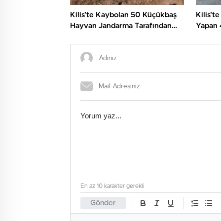
Kilis’te Kaybolan 50 Küçükbaş
Kilis’t
Hayvan Jandarma Tarafından
Yapan 
Bulundu
Yakala
En az 10 karakter gerekli
Gönder