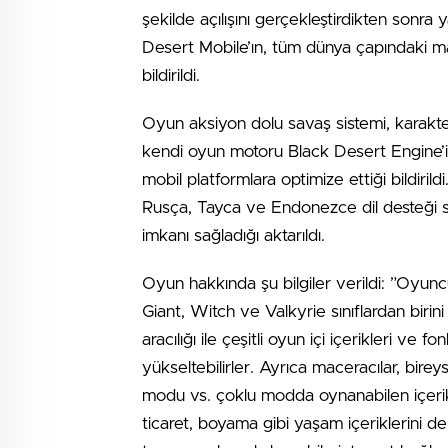
şekilde açılışını gerçekleştirdikten sonra
Desert Mobile’ın, tüm dünya çapındaki m
bildirildi.
Oyun aksiyon dolu savaş sistemi, karakter
kendi oyun motoru Black Desert Engine’i k
mobil platformlara optimize ettiği bildiril
Rusça, Tayca ve Endonezce dil desteği say
imkanı sağladığı aktarıldı.
Oyun hakkında şu bilgiler verildi: ”Oyunc
Giant, Witch ve Valkyrie sınıflardan birin
aracılığı ile çeşitli oyun içi içerikleri ve f
yükseltebilirler. Ayrıca maceracılar, bi
modu vs. çoklu modda oynanabilen içerikler
ticaret, boyama gibi yaşam içeriklerini 