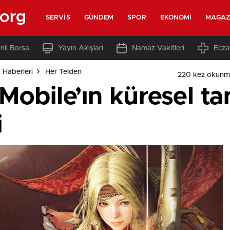
.org
SERVIS
GÜNDEM
SPOR
EKONOMI
MAGAZ
nlı Borsa
Yayın Akışları
Namaz Vakitleri
Ecza
s Haberleri
Her Telden
220 kez okunm
Mobile’ın küresel ta
i