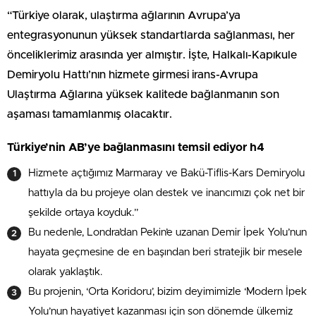
“Türkiye olarak, ulaştırma ağlarının Avrupa’ya
entegrasyonunun yüksek standartlarda sağlanması, her
önceliklerimiz arasında yer almıştır. İşte, Halkalı-Kapıkule
Demiryolu Hattı’nın hizmete girmesi irans-Avrupa
Ulaştırma Ağlarına yüksek kalitede bağlanmanın son
aşaması tamamlanmış olacaktır.
Türkiye’nin AB’ye bağlanmasını temsil ediyor h4
Hizmete açtığımız Marmaray ve Bakü-Tiflis-Kars Demiryolu
hattıyla da bu projeye olan destek ve inancımızı çok net bir
şekilde ortaya koyduk.”
Bu nedenle, Londra’dan Pekin’e uzanan Demir İpek Yolu’nun
hayata geçmesine de en başından beri stratejik bir mesele
olarak yaklaştık.
Bu projenin, ‘Orta Koridoru’, bizim deyimimizle ‘Modern İpek
Yolu’nun hayatiyet kazanması için son dönemde ülkemiz