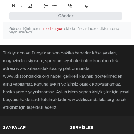
Gönder
Gönderdiğiniz yorum
moderasyon
ekibi tarafından incelendikten sonra
yayınlanacaktır.
Türkiye'den ve Dünya’dan son dakika haberler, köşe yazıları,
magazinden siyasete, spordan seyahate bütün konuların tek
adresi www.kilissondakika.org platformunda;
www.kilissondakika.org haber içerikleri kaynak gösterilmeden
alıntı yapılamaz, kanuna aykırı ve izinsiz olarak kopyalanamaz,
başka yerde yayınlanamaz. Aykırı işlem yapan kişi/kişiler için yasal
başvuru hakkı saklı tutulmaktadır. www.kilissondakika.org tercih
ettiğiniz için teşekkür ederiz.
SAYFALAR
SERVİSLER