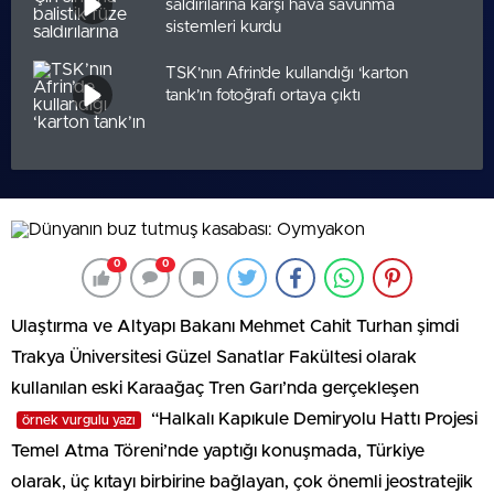
saldırılarına karşı hava savunma
sistemleri kurdu
TSK’nın Afrin’de kullandığı ‘karton
tank’ın fotoğrafı ortaya çıktı
0
0
Ulaştırma ve Altyapı Bakanı Mehmet Cahit Turhan şimdi
Trakya Üniversitesi Güzel Sanatlar Fakültesi olarak
kullanılan eski Karaağaç Tren Garı’nda gerçekleşen
“Halkalı Kapıkule Demiryolu Hattı Projesi
örnek vurgulu yazı
Temel Atma Töreni’nde yaptığı konuşmada, Türkiye
olarak, üç kıtayı birbirine bağlayan, çok önemli jeostratejik