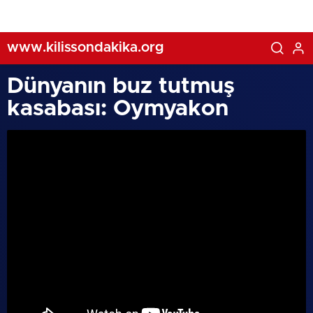
www.kilissondakika.org
Dünyanın buz tutmuş
kasabası: Oymyakon