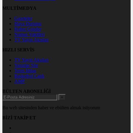
MULTİMEDYA
Gazeteler
Hava Durumu
Haber Gönder
Namaz Vakitleri
TV Yayın Akışları
HIZLI SERVİS
TV Yayın Akışları
Yazarlar Site
Tenis İddaa
Basketbol Canlı
AMP
BÜLTEN ABONELİĞİ
+
Bu web sitesinden haber ve ebülten almak istiyorum
BİZİ TAKİP ET