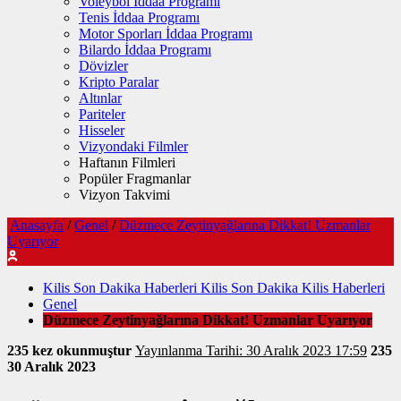
Voleybol İddaa Programı
Tenis İddaa Programı
Motor Sporları İddaa Programı
Bilardo İddaa Programı
Dövizler
Kripto Paralar
Altınlar
Pariteler
Hisseler
Vizyondaki Filmler
Haftanın Filmleri
Popüler Fragmanlar
Vizyon Takvimi
Anasayfa
/
Genel
/
Düzmece Zeytinyağlarına Dikkat! Uzmanlar
Uyarıyor
Kilis Son Dakika Haberleri Kilis Son Dakika Kilis Haberleri
Genel
Düzmece Zeytinyağlarına Dikkat! Uzmanlar Uyarıyor
235 kez okunmuştur
Yayınlanma Tarihi: 30 Aralık 2023 17:59
235
30 Aralık 2023