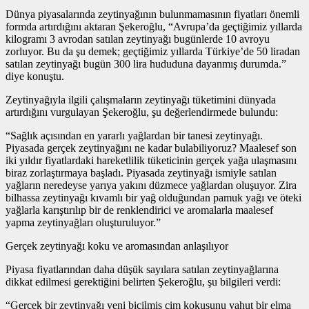
Dünya piyasalarında zeytinyağının bulunmamasının fiyatları önemli
formda artırdığını aktaran Şekeroğlu, “Avrupa’da geçtiğimiz yıllarda
kilogramı 3 avrodan satılan zeytinyağı bugünlerde 10 avroyu
zorluyor. Bu da şu demek; geçtiğimiz yıllarda Türkiye’de 50 liradan
satılan zeytinyağı bugün 300 lira hududuna dayanmış durumda.”
diye konuştu.
Zeytinyağıyla ilgili çalışmaların zeytinyağı tüketimini dünyada
artırdığını vurgulayan Şekeroğlu, şu değerlendirmede bulundu:
“Sağlık açısından en yararlı yağlardan bir tanesi zeytinyağı.
Piyasada gerçek zeytinyağını ne kadar bulabiliyoruz? Maalesef son
iki yıldır fiyatlardaki hareketlilik tüketicinin gerçek yağa ulaşmasını
biraz zorlaştırmaya başladı. Piyasada zeytinyağı ismiyle satılan
yağların neredeyse yarıya yakını düzmece yağlardan oluşuyor. Zira
bilhassa zeytinyağı kıvamlı bir yağ olduğundan pamuk yağı ve öteki
yağlarla karıştırılıp bir de renklendirici ve aromalarla maalesef
yapma zeytinyağları oluşturuluyor.”
Gerçek zeytinyağı koku ve aromasından anlaşılıyor
Piyasa fiyatlarından daha düşük sayılara satılan zeytinyağlarına
dikkat edilmesi gerektiğini belirten Şekeroğlu, şu bilgileri verdi:
“Gerçek bir zeytinyağı yeni biçilmiş çim kokusunu yahut bir elma