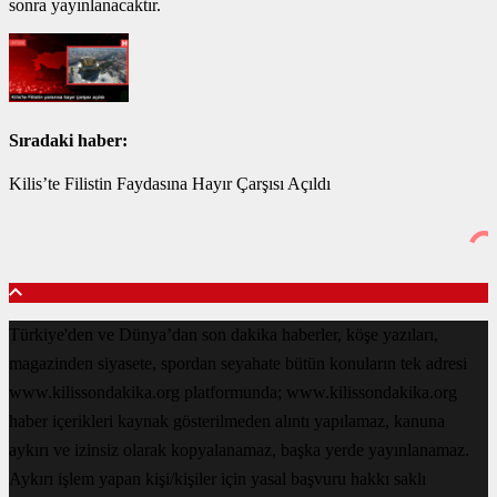
sonra yayınlanacaktır.
Sıradaki haber:
Kilis’te Filistin Faydasına Hayır Çarşısı Açıldı
Türkiye'den ve Dünya’dan son dakika haberler, köşe yazıları,
magazinden siyasete, spordan seyahate bütün konuların tek adresi
www.kilissondakika.org platformunda; www.kilissondakika.org
haber içerikleri kaynak gösterilmeden alıntı yapılamaz, kanuna
aykırı ve izinsiz olarak kopyalanamaz, başka yerde yayınlanamaz.
Aykırı işlem yapan kişi/kişiler için yasal başvuru hakkı saklı