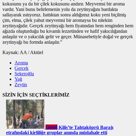
kokusunu ya da bir çilek kokusunu andırır. Meyvemsi bir aroma
vardır. Yani bunu belirlemenin yolu da zeytinyağını bardakta
sallayarak ısıtıyoruz. Isıttıktan sonra aldığımız koku yeni biçilmiş
çim, elma, çilek yahut meyvemsi bir aromaysa bu nitekim
zeytinyağıdır. Gerçek zeytinyağı hem fiyatından hem renginden hem
ağızda oluşturduğu bu kıvamlı lezzetinden ve hafif yakıcılığından
anlaşılır ve o yakıcılık gelir ve geçer. Münasebetiyle doğal ve gerçek
zeytinyağı bu formda anlaşılır.”
Kaynak: AA / Aktüel
Aroma
Gerçek
Şekeroğlu
Yağ
Zeytin
SİZİN İÇİN SEÇTİKLERİMİZ
Genel
Kilis’te Tahtaköprü Barajı
etrafındaki kirliliğe gruplar anında müdahale etti