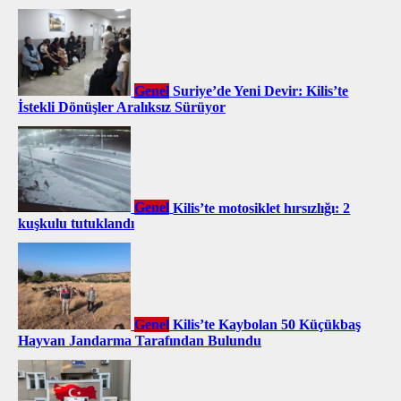
Genel
Suriye’de Yeni Devir: Kilis’te
İstekli Dönüşler Aralıksız Sürüyor
Genel
Kilis’te motosiklet hırsızlığı: 2
kuşkulu tutuklandı
Genel
Kilis’te Kaybolan 50 Küçükbaş
Hayvan Jandarma Tarafından Bulundu