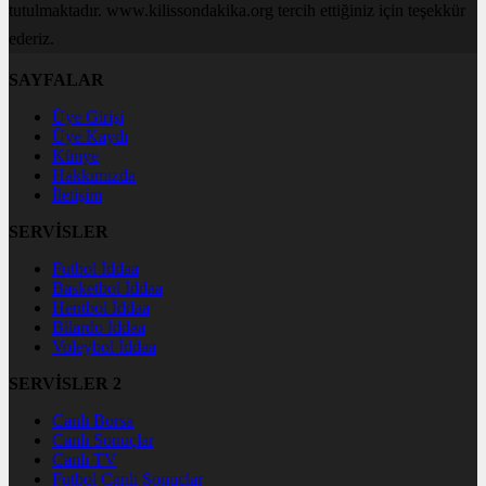
tutulmaktadır. www.kilissondakika.org tercih ettiğiniz için teşekkür
ederiz.
SAYFALAR
Üye Girişi
Üye Kaydı
Künye
Hakkımızda
İletişim
SERVİSLER
Futbol İddaa
Basketbol İddaa
Hentbol İddaa
Bilardo İddaa
Voleybol İddaa
SERVİSLER 2
Canlı Borsa
Canlı Sonuçlar
Canlı TV
Futbol Canlı Sonuçlar