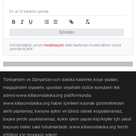
En az 10 karakter gerekli
Gönder
Gönderdiğiniz yorum
moderasyon
ekibi tarafından incelendikten sonra
yayınlanacaktır.
Türkiye'den ve Dünya’dan son dakika haberler, köşe yazıları,
magazinden siyasete, spordan seyahate bütün konuların tek
adresi www.kilissondakika.org platformunda;
www.kilissondakika.org haber içerikleri kaynak gösterilmeden
alıntı yapılamaz, kanuna aykırı ve izinsiz olarak kopyalanamaz,
başka yerde yayınlanamaz. Aykırı işlem yapan kişi/kişiler için yasal
başvuru hakkı saklı tutulmaktadır. www.kilissondakika.org tercih
ettiğiniz için teşekkür ederiz.