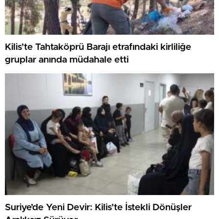
Kilis’te Tahtaköprü Barajı etrafındaki kirliliğe
gruplar anında müdahale etti
Suriye’de Yeni Devir: Kilis’te İstekli Dönüşler