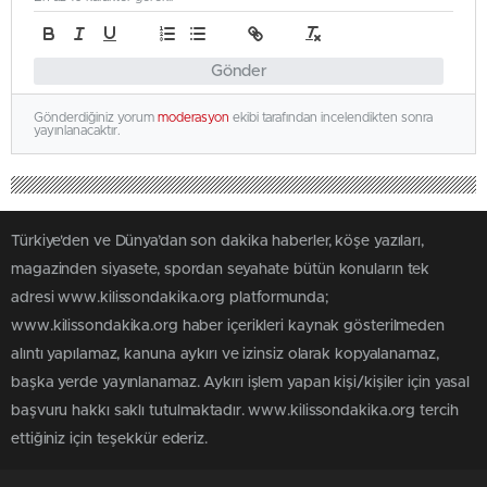
Gönder
Gönderdiğiniz yorum
moderasyon
ekibi tarafından incelendikten sonra
yayınlanacaktır.
Türkiye'den ve Dünya’dan son dakika haberler, köşe yazıları,
magazinden siyasete, spordan seyahate bütün konuların tek
adresi www.kilissondakika.org platformunda;
www.kilissondakika.org haber içerikleri kaynak gösterilmeden
alıntı yapılamaz, kanuna aykırı ve izinsiz olarak kopyalanamaz,
başka yerde yayınlanamaz. Aykırı işlem yapan kişi/kişiler için yasal
başvuru hakkı saklı tutulmaktadır. www.kilissondakika.org tercih
ettiğiniz için teşekkür ederiz.