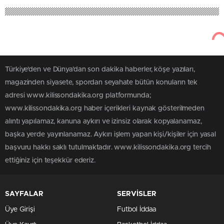
Türkiye'den ve Dünya’dan son dakika haberler, köşe yazıları,
magazinden siyasete, spordan seyahate bütün konuların tek
adresi www.kilissondakika.org platformunda;
www.kilissondakika.org haber içerikleri kaynak gösterilmeden
alıntı yapılamaz, kanuna aykırı ve izinsiz olarak kopyalanamaz,
başka yerde yayınlanamaz. Aykırı işlem yapan kişi/kişiler için yasal
başvuru hakkı saklı tutulmaktadır. www.kilissondakika.org tercih
ettiğiniz için teşekkür ederiz.
SAYFALAR
SERVİSLER
Üye Girişi
Futbol İddaa