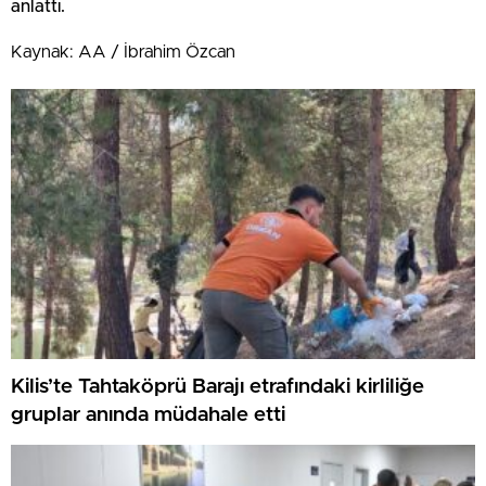
anlattı.
Kaynak: AA / İbrahim Özcan
Kilis’te Tahtaköprü Barajı etrafındaki kirliliğe
gruplar anında müdahale etti