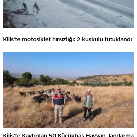
Kilis’te motosiklet hırsızlığı: 2 kuşkulu tutuklandı
Kilis’te Kaybolan 50 Küçükbaş Hayvan Jandarma