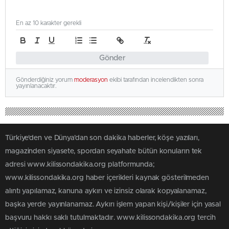
En az 10 karakter gerekli
Gönder
Gönderdiğiniz yorum
moderasyon
ekibi tarafından incelendikten sonra
yayınlanacaktır.
Türkiye'den ve Dünya’dan son dakika haberler, köşe yazıları,
magazinden siyasete, spordan seyahate bütün konuların tek
adresi www.kilissondakika.org platformunda;
www.kilissondakika.org haber içerikleri kaynak gösterilmeden
alıntı yapılamaz, kanuna aykırı ve izinsiz olarak kopyalanamaz,
başka yerde yayınlanamaz. Aykırı işlem yapan kişi/kişiler için yasal
başvuru hakkı saklı tutulmaktadır. www.kilissondakika.org tercih