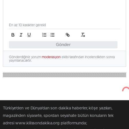
En az 10 karakter gerekli
Gönder
Gönderdiğiniz yorum
moderasyon
ekibi tarafından incelendikten sonra
yayınlanacaktır.
Türkiye'den ve Dünya’dan son dakika haberler, köşe yazıları,
magazinden siyasete, spordan seyahate bütün konuların tek
adresi www.kilissondakika.org platformunda;