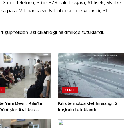
3 cep telefonu, 3 bin 576 paket sigara, 61 fişek, 55 litre
ma para, 2 tabanca ve 5 tarihi eser ele geçirildi, 31
üpheliden 2’si çıkarıldığı hakimlikçe tutuklandı.
EL
GENEL
de Yeni Devir: Kilis’te
Kilis’te motosiklet hırsızlığı: 2
 Dönüşler Aralıksız
kuşkulu tutuklandı
r