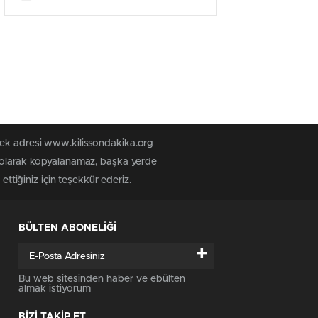
tek adresi www.kilissondakika.org
iz olarak kopyalanamaz, başka yerde
ettiğiniz için teşekkür ederiz.
BÜLTEN ABONELİĞİ
+
Bu web sitesinden haber ve ebülten
almak istiyorum
BİZİ TAKİP ET