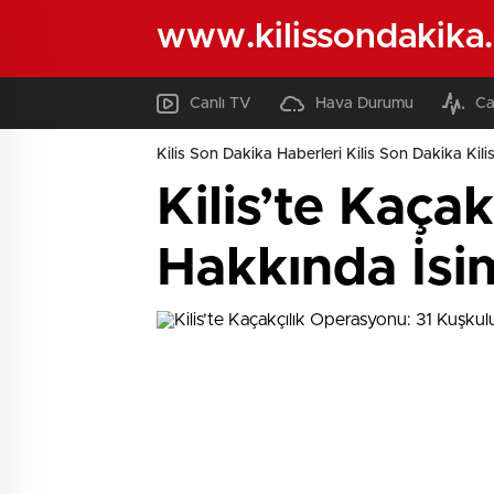
www.kilissondakika
Canlı TV
Hava Durumu
Ca
Kilis Son Dakika Haberleri Kilis Son Dakika Kili
Kilis’te Kaça
Hakkında İsim