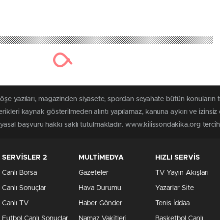
köşe yazıları, magazinden siyasete, spordan seyahate bütün konuların 
ikleri kaynak gösterilmeden alıntı yapılamaz, kanuna aykırı ve izins
n yasal başvuru hakkı saklı tutulmaktadır. www.kilissondakika.org tercih 
SERVİSLER 2
MULTİMEDYA
HIZLI SERVİS
Canlı Borsa
Gazeteler
TV Yayın Akışları
Canlı Sonuçlar
Hava Durumu
Yazarlar Site
Canlı TV
Haber Gönder
Tenis İddaa
Futbol Canlı Sonuçlar
Namaz Vakitleri
Basketbol Canlı