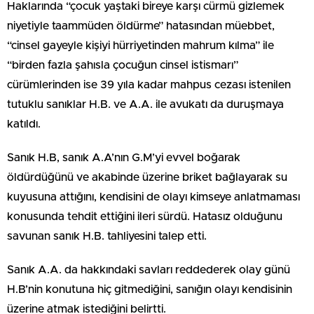
Haklarında “çocuk yaştaki bireye karşı cürmü gizlemek
niyetiyle taammüden öldürme” hatasından müebbet,
“cinsel gayeyle kişiyi hürriyetinden mahrum kılma” ile
“birden fazla şahısla çocuğun cinsel istismarı”
cürümlerinden ise 39 yıla kadar mahpus cezası istenilen
tutuklu sanıklar H.B. ve A.A. ile avukatı da duruşmaya
katıldı.
Sanık H.B, sanık A.A’nın G.M’yi evvel boğarak
öldürdüğünü ve akabinde üzerine briket bağlayarak su
kuyusuna attığını, kendisini de olayı kimseye anlatmaması
konusunda tehdit ettiğini ileri sürdü. Hatasız olduğunu
savunan sanık H.B. tahliyesini talep etti.
Sanık A.A. da hakkındaki savları reddederek olay günü
H.B’nin konutuna hiç gitmediğini, sanığın olayı kendisinin
üzerine atmak istediğini belirtti.