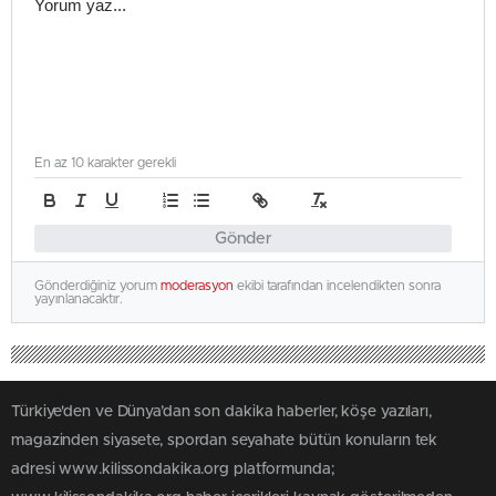
En az 10 karakter gerekli
Gönder
Gönderdiğiniz yorum
moderasyon
ekibi tarafından incelendikten sonra
yayınlanacaktır.
Türkiye'den ve Dünya’dan son dakika haberler, köşe yazıları,
magazinden siyasete, spordan seyahate bütün konuların tek
adresi www.kilissondakika.org platformunda;