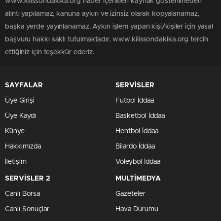
www.kilissondakika.org haber içerikleri kaynak gösterilmeden
alıntı yapılamaz, kanuna aykırı ve izinsiz olarak kopyalanamaz,
başka yerde yayınlanamaz. Aykırı işlem yapan kişi/kişiler için yasal
başvuru hakkı saklı tutulmaktadır. www.kilissondakika.org tercih
ettiğiniz için teşekkür ederiz.
SAYFALAR
SERVİSLER
Üye Girişi
Futbol İddaa
Üye Kaydı
Basketbol İddaa
Künye
Hentbol İddaa
Hakkımızda
Bilardo İddaa
İletişim
Voleybol İddaa
SERVİSLER 2
MULTİMEDYA
Canlı Borsa
Gazeteler
Canlı Sonuçlar
Hava Durumu