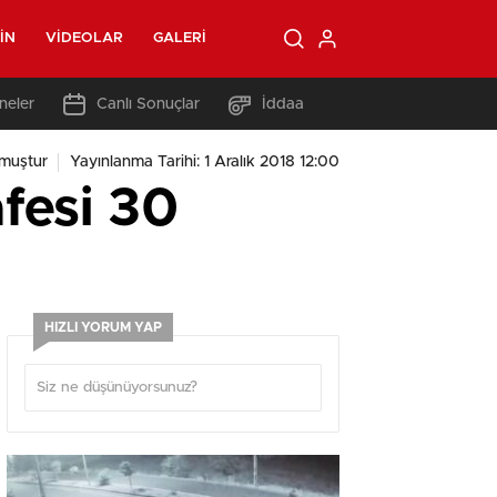
IN
VIDEOLAR
GALERI
neler
Canlı Sonuçlar
İddaa
muştur
Yayınlanma Tarihi: 1 Aralık 2018 12:00
afesi 30
HIZLI YORUM YAP