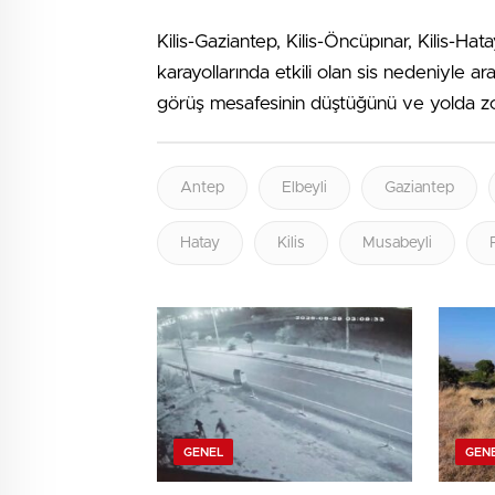
Kilis-Gaziantep, Kilis-Öncüpınar, Kilis-Hatay,
karayollarında etkili olan sis nedeniyle ara
görüş mesafesinin düştüğünü ve yolda zorl
Antep
Elbeyli
Gaziantep
Hatay
Kilis
Musabeyli
GENEL
GEN