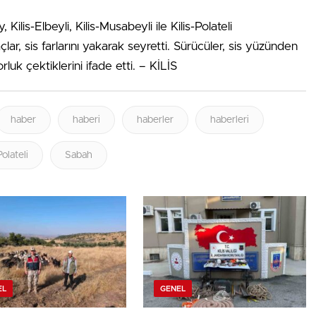
 Kilis-Elbeyli, Kilis-Musabeyli ile Kilis-Polateli
çlar, sis farlarını yakarak seyretti. Sürücüler, sis yüzünden
uk çektiklerini ifade etti. – KİLİS
haber
haberi
haberler
haberleri
Polateli
Sabah
EL
GENEL