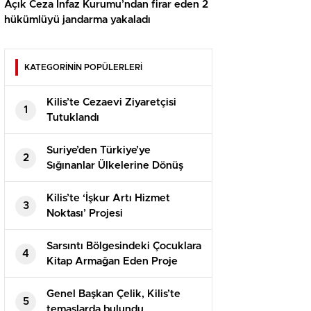
Açık Ceza İnfaz Kurumu’ndan firar eden 2
hükümlüyü jandarma yakaladı
KATEGORİNİN POPÜLERLERİ
Kilis’te Cezaevi Ziyaretçisi
1
Tutuklandı
Suriye’den Türkiye’ye
2
Sığınanlar Ülkelerine Dönüş
Yapıyor
Kilis’te ‘İşkur Artı Hizmet
3
Noktası’ Projesi
Sarsıntı Bölgesindeki Çocuklara
4
Kitap Armağan Eden Proje
Genel Başkan Çelik, Kilis’te
5
temaslarda bulundu