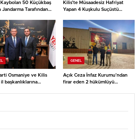
te Kaybolan 50 Küçükbaş
Kilis’te Müsaadesiz Hafriyat
 Jandarma Tarafından
Yapan 4 Kuşkulu Suçüstü
u
Yakalandı
EL
GENEL
rti Osmaniye ve Kilis
Açık Ceza İnfaz Kurumu’ndan
il başkanlıklarına
firar eden 2 hükümlüyü
r yapıldı
jandarma yakaladı