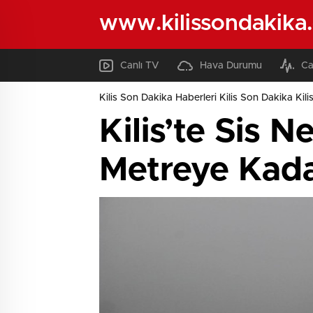
www.kilissondakika
Canlı TV
Hava Durumu
Ca
Kilis Son Dakika Haberleri Kilis Son Dakika Kili
Kilis’te Sis 
Metreye Kad