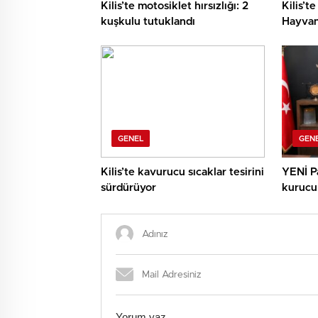
Kilis’te motosiklet hırsızlığı: 2
Kilis’
kuşkulu tutuklandı
Hayvan
Bulund
GENEL
GEN
Kilis’te kavurucu sıcaklar tesirini
YENİ Pa
sürdürüyor
kurucu 
atamala