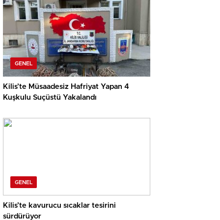
GENEL
Kilis’te Müsaadesiz Hafriyat Yapan 4
Kuşkulu Suçüstü Yakalandı
GENEL
Kilis’te kavurucu sıcaklar tesirini
sürdürüyor