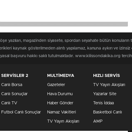
köşe yazıları, magazinden siyasete, spordan seyahate bütün konuların 
ikleri kaynak gösterilmeden alıntı yapılamaz, kanuna aykırı ve izins
n yasal başvuru hakkı saklı tutulmaktadır. www.kilissondakika.org tercih 
SERVİSLER 2
MULTİMEDYA
HIZLI SERVİS
Canlı Borsa
Gazeteler
TV Yayın Akışları
Canlı Sonuçlar
Hava Durumu
Yazarlar Site
Canlı TV
Haber Gönder
Tenis İddaa
Futbol Canlı Sonuçlar
Namaz Vakitleri
Basketbol Canlı
TV Yayın Akışları
AMP