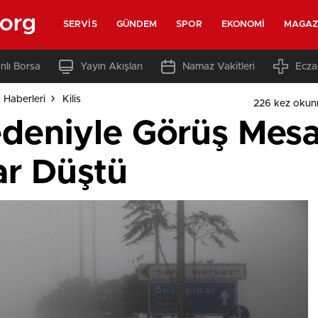
.org
SERVIS
GÜNDEM
SPOR
EKONOMI
MAGAZ
nlı Borsa
Yayın Akışları
Namaz Vakitleri
Ecza
s Haberleri
Kilis
226 kez okun
Nedeniyle Görüş Mes
ar Düştü