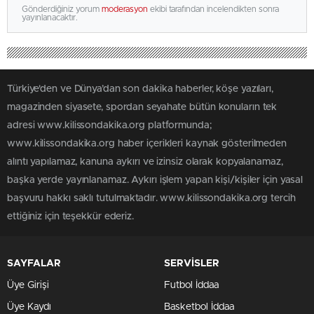
Gönderdiğiniz yorum
moderasyon
ekibi tarafından incelendikten sonra
yayınlanacaktır.
Türkiye'den ve Dünya’dan son dakika haberler, köşe yazıları,
magazinden siyasete, spordan seyahate bütün konuların tek
adresi www.kilissondakika.org platformunda;
www.kilissondakika.org haber içerikleri kaynak gösterilmeden
alıntı yapılamaz, kanuna aykırı ve izinsiz olarak kopyalanamaz,
başka yerde yayınlanamaz. Aykırı işlem yapan kişi/kişiler için yasal
başvuru hakkı saklı tutulmaktadır. www.kilissondakika.org tercih
ettiğiniz için teşekkür ederiz.
SAYFALAR
SERVİSLER
Üye Girişi
Futbol İddaa
Üye Kaydı
Basketbol İddaa