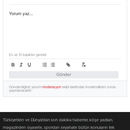
En az 10 karakter gerekli
Gönder
Gönderdiğiniz yorum
moderasyon
ekibi tarafından incelendikten sonra
yayınlanacaktır.
Türkiye'den ve Dünya’dan son dakika haberler, köşe yazıları,
magazinden siyasete, spordan seyahate bütün konuların tek