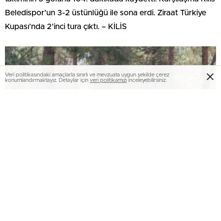
Beledispor’un 3-2 üstünlüğü ile sona erdi. Ziraat Türkiye
Kupası’nda 2’inci tura çıktı. – KİLİS
Veri politikasındaki amaçlarla sınırlı ve mevzuata uygun şekilde çerez
konumlandırmaktayız. Detaylar için
veri politikamızı
inceleyebilirsiniz.
Kilis’te Tahtaköprü Barajı etrafındaki kirliliğe
gruplar anında müdahale etti