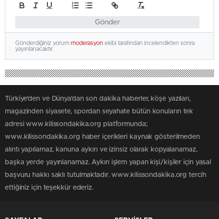
Gönder
Gönderdiğiniz yorum
moderasyon
ekibi tarafından incelendikten sonra
yayınlanacaktır.
Türkiye'den ve Dünya’dan son dakika haberler, köşe yazıları,
magazinden siyasete, spordan seyahate bütün konuların tek
adresi www.kilissondakika.org platformunda;
www.kilissondakika.org haber içerikleri kaynak gösterilmeden
alıntı yapılamaz, kanuna aykırı ve izinsiz olarak kopyalanamaz,
başka yerde yayınlanamaz. Aykırı işlem yapan kişi/kişiler için yasal
başvuru hakkı saklı tutulmaktadır. www.kilissondakika.org tercih
ettiğiniz için teşekkür ederiz.