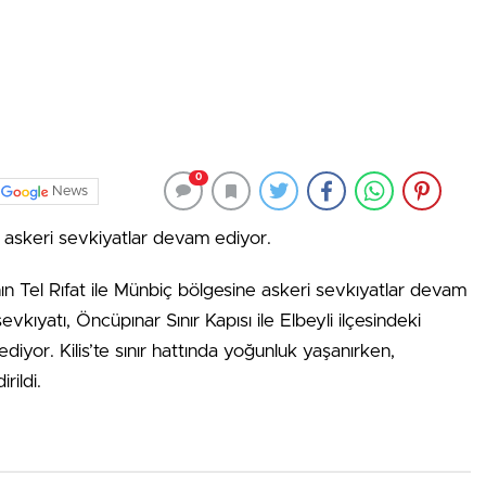
0
News
ne askeri sevkiyatlar devam ediyor.
ırının Tel Rıfat ile Münbiç bölgesine askeri sevkıyatlar devam
evkıyatı, Öncüpınar Sınır Kapısı ile Elbeyli ilçesindeki
yor. Kilis’te sınır hattında yoğunluk yaşanırken,
rildi.