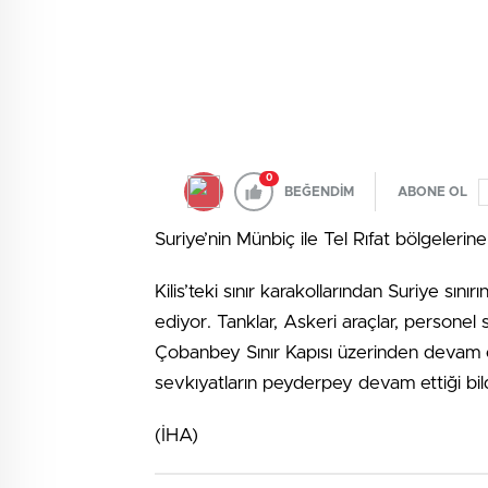
0
BEĞENDİM
ABONE OL
Suriye’nin Münbiç ile Tel Rıfat bölgeleri
Kilis’teki sınır karakollarından Suriye sın
ediyor. Tanklar, Askeri araçlar, personel s
Çobanbey Sınır Kapısı üzerinden devam edi
sevkıyatların peyderpey devam ettiği bildi
(İHA)