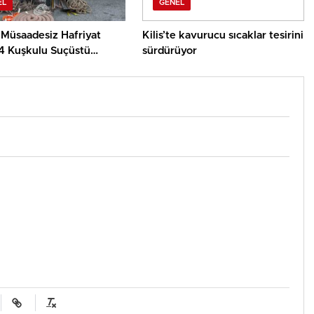
EL
GENEL
e Müsaadesiz Hafriyat
Kilis’te kavurucu sıcaklar tesirini
4 Kuşkulu Suçüstü
sürdürüyor
ndı