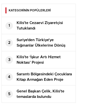
KATEGORİNİN POPÜLERLERİ
Kilis’te Cezaevi Ziyaretçisi
1
Tutuklandı
Suriye’den Türkiye’ye
2
Sığınanlar Ülkelerine Dönüş
Yapıyor
Kilis’te ‘İşkur Artı Hizmet
3
Noktası’ Projesi
Sarsıntı Bölgesindeki Çocuklara
4
Kitap Armağan Eden Proje
Genel Başkan Çelik, Kilis’te
5
temaslarda bulundu