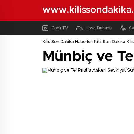
www.kilissondakika
Canlı TV
Hava Durumu
Ca
Kilis Son Dakika Haberleri Kilis Son Dakika Kili
Münbiç ve Tel