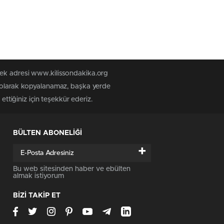
tek adresi www.kilissondakika.org
iz olarak kopyalanamaz, başka yerde
ettiğiniz için teşekkür ederiz.
BÜLTEN ABONELİĞİ
+
Bu web sitesinden haber ve ebülten
almak istiyorum
BİZİ TAKİP ET