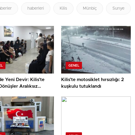
berler
haberleri
Kilis
Münbiç
Surıye
EL
GENEL
de Yeni Devir: Kilis’te
Kilis’te motosiklet hırsızlığı: 2
 Dönüşler Aralıksız
kuşkulu tutuklandı
r