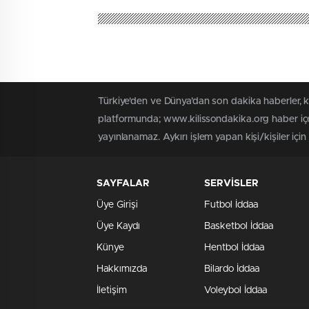
Türkiye'den ve Dünya’dan son dakika haberler, 
platformunda; www.kilissondakika.org haber içer
yayınlanamaz. Aykırı işlem yapan kişi/kişiler içi
SAYFALAR
SERVİSLER
Üye Girişi
Futbol İddaa
Üye Kaydı
Basketbol İddaa
Künye
Hentbol İddaa
Hakkımızda
Bilardo İddaa
İletişim
Voleybol İddaa