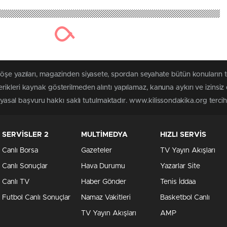
köşe yazıları, magazinden siyasete, spordan seyahate bütün konuların 
ikleri kaynak gösterilmeden alıntı yapılamaz, kanuna aykırı ve izins
n yasal başvuru hakkı saklı tutulmaktadır. www.kilissondakika.org tercih 
SERVİSLER 2
MULTİMEDYA
HIZLI SERVİS
Canlı Borsa
Gazeteler
TV Yayın Akışları
Canlı Sonuçlar
Hava Durumu
Yazarlar Site
Canlı TV
Haber Gönder
Tenis İddaa
Futbol Canlı Sonuçlar
Namaz Vakitleri
Basketbol Canlı
TV Yayın Akışları
AMP