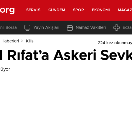
.org
SERVIS
GÜNDEM
SPOR
EKONOMI
MAGAZ
nlı Borsa
Yayın Akışları
Namaz Vakitleri
Ecza
s Haberleri
Kilis
224 kez okunmuş
 Rıfat’a Askeri Sev