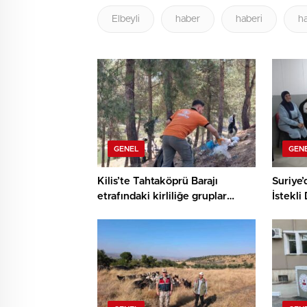
Elbeyli
haber
haberi
ha
GENEL
GEN
Kilis’te Tahtaköprü Barajı
Suriye’
etrafındaki kirliliğe gruplar
İstekli
anında müdahale etti
Sürüyo