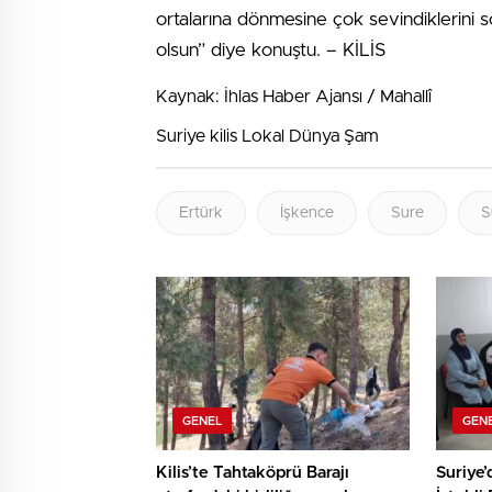
ortalarına dönmesine çok sevindiklerini
olsun” diye konuştu. – KİLİS
Kaynak: İhlas Haber Ajansı / Mahallî
Suriye kilis Lokal Dünya Şam
Ertürk
İşkence
Sure
S
GENEL
GEN
Kilis’te Tahtaköprü Barajı
Suriye’