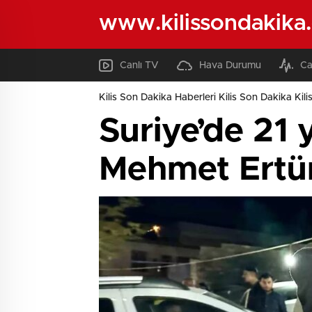
www.kilissondakika
Canlı TV
Hava Durumu
Ca
Kilis Son Dakika Haberleri Kilis Son Dakika Kili
Suriye’de 21 
Mehmet Ertür