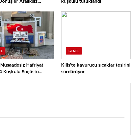
 Dönüşler Aralıksız
kuşkulu tutuklandı
r
EL
GENEL
e Müsaadesiz Hafriyat
Kilis’te kavurucu sıcaklar tesirini
4 Kuşkulu Suçüstü
sürdürüyor
ndı