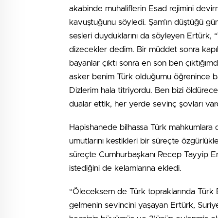
akabinde muhaliflerin Esad rejimini devi
kavuştuğunu söyledi. Şam’ın düştüğü gün 
sesleri duyduklarını da söyleyen Ertürk,
dizecekler dedim. Bir müddet sonra kapıla
bayanlar çıktı sonra en son ben çıktığı
asker benim Türk olduğumu öğrenince bana
Dizlerim hala titriyordu. Ben bizi öldü
dualar ettik, her yerde sevinç şovları var
Hapishanede bilhassa Türk mahkumlara dah
umutlarını kestikleri bir süreçte özgürlükl
süreçte Cumhurbaşkanı Recep Tayyip Erd
istediğini de kelamlarına ekledi.
“Öleceksem de Türk topraklarında Türk B
gelmenin sevincini yaşayan Ertürk, Suriye