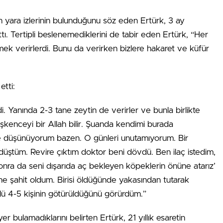
n yara izlerinin bulunduğunu söz eden Ertürk, 3 ay
tı. Tertipli beslenemediklerini de tabir eden Ertürk, “Her
 verirlerdi. Bunu da verirken bizlere hakaret ve küfür
etti:
. Yanında 2-3 tane zeytin de verirler ve bunla birlikte
işkenceyi bir Allah bilir. Şuanda kendimi burada
 düşünüyorum bazen. O günleri unutamıyorum. Bir
düştüm. Revire çıktım doktor beni dövdü. Ben ilaç istedim,
sonra da seni dışarıda aç bekleyen köpeklerin önüne atarız’
 şahit oldum. Birisi öldüğünde yakasından tutarak
rlü 4-5 kişinin götürüldüğünü görürdüm.”
er bulamadıklarını belirten Ertürk, 21 yıllık esaretin