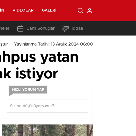
IN
VIDEOLAR
GALERI
neler
Canlı Sonuçlar
İddaa
ştur
Yayınlanma Tarihi: 13 Aralık 2024 06:00
mahpus yatan
k istiyor
HIZLI YORUM YAP