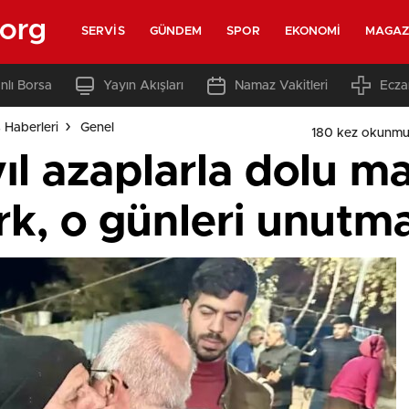
.org
SERVIS
GÜNDEM
SPOR
EKONOMI
MAGAZ
nlı Borsa
Yayın Akışları
Namaz Vakitleri
Ecza
s Haberleri
Genel
180 kez okunmu
yıl azaplarla dolu 
k, o günleri unutma