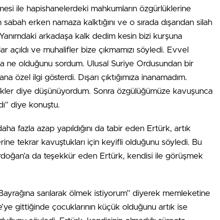
rmesi ile hapishanelerdeki mahkumların özgürlüklerine
sabah erken namaza kalktığını ve o sırada dışarıdan silah
 “Yanımdaki arkadaşa kalk dedim kesin bizi kurşuna
r açıldı ve muhalifler bize çıkmamızı söyledi. Evvel
mda ne olduğunu sordum. Ulusal Suriye Ordusundan bir
 özel ilgi gösterdi. Dışarı çıktığımıza inanamadım.
recekler diye düşünüyordum. Sonra özgülüğümüze kavuşunca
dı” diye konuştu.
a fazla azap yapıldığını da tabir eden Ertürk, artık
erine tekrar kavuştukları için keyifli olduğunu söyledi. Bu
oğan’a da teşekkür eden Ertürk, kendisi ile görüşmek
ayrağına sarılarak ölmek istiyorum” diyerek memleketine
’ye gittiğinde çocuklarının küçük olduğunu artık ise