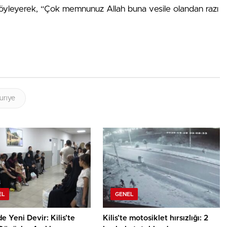
 söyleyerek, “Çok memnunuz Allah buna vesile olandan razı
urıye
EL
GENEL
de Yeni Devir: Kilis’te
Kilis’te motosiklet hırsızlığı: 2