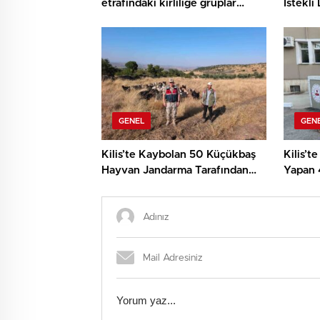
etrafındaki kirliliğe gruplar
İstekli
anında müdahale etti
Sürüyo
GENEL
GEN
Kilis’te Kaybolan 50 Küçükbaş
Kilis’t
Hayvan Jandarma Tarafından
Yapan 
Bulundu
Yakala