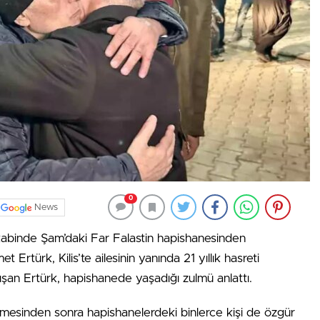
0
News
akabinde Şam’daki Far Falastin hapishanesinden
türk, Kilis’te ailesinin yanında 21 yıllık hasreti
ışan Ertürk, hapishanede yaşadığı zulmü anlattı.
rmesinden sonra hapishanelerdeki binlerce kişi de özgür