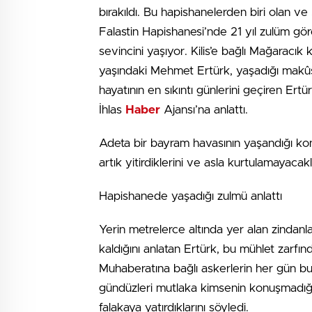
bırakıldı. Bu hapishanelerden biri olan v
Falastin Hapishanesi’nde 21 yıl zulüm gö
sevincini yaşıyor. Kilis’e bağlı Mağaracık
yaşındaki Mehmet Ertürk, yaşadığı makûs
hayatının en sıkıntı günlerini geçiren Er
İhlas
Haber
Ajansı’na anlattı.
Adeta bir bayram havasının yaşandığı konu
artık yitirdiklerini ve asla kurtulamayaca
Hapishanede yaşadığı zulmü anlattı
Yerin metrelerce altında yer alan zindan
kaldığını anlatan Ertürk, bu mühlet zarfın
Muhaberatına bağlı askerlerin her gün b
gündüzleri mutlaka kimsenin konuşmadığın
falakaya yatırdıklarını söyledi.