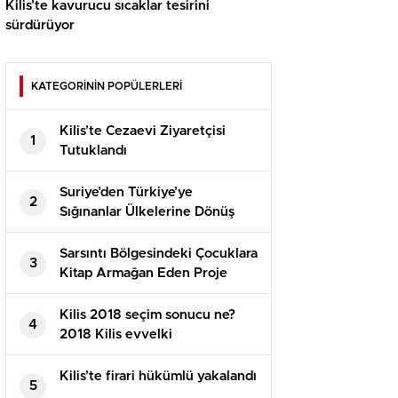
Kilis’te kavurucu sıcaklar tesirini
sürdürüyor
KATEGORİNİN POPÜLERLERİ
Kilis’te Cezaevi Ziyaretçisi
1
Tutuklandı
Suriye’den Türkiye’ye
2
Sığınanlar Ülkelerine Dönüş
Yapıyor
Sarsıntı Bölgesindeki Çocuklara
3
Kitap Armağan Eden Proje
Kilis 2018 seçim sonucu ne?
4
2018 Kilis evvelki
Cumhurbaşkanlığı seçimi hangi
parti kazandı? 2018 Kilis AK
Kilis’te firari hükümlü yakalandı
5
PARTİ CHP seçim sonucu!