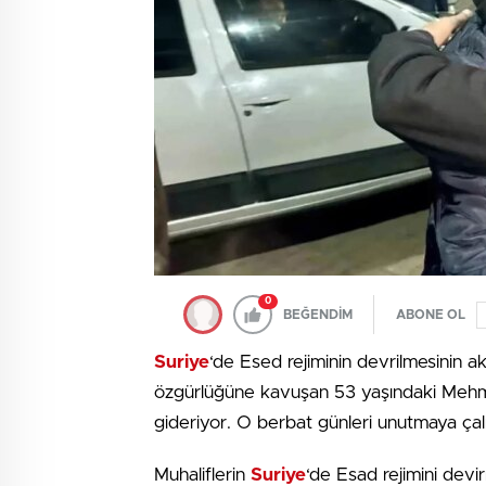
0
BEĞENDİM
ABONE OL
Suriye
‘de Esed rejiminin devrilmesinin 
özgürlüğüne kavuşan 53 yaşındaki Mehmet Er
gideriyor. O berbat günleri unutmaya çal
Muhaliflerin
Suriye
‘de Esad rejimini devi