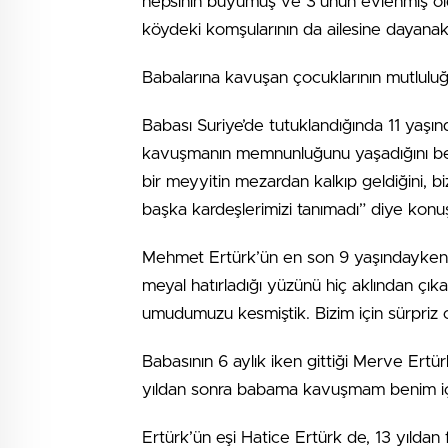
hepsinin büyümüş ve 3’ünün evlenmiş old
köydeki komşularının da ailesine dayanak
Babalarına kavuşan çocuklarının mutlulu
Babası Suriye’de tutuklandığında 11 yaşın
kavuşmanın memnunluğunu yaşadığını beli
bir meyyitin mezardan kalkıp geldiğini, b
başka kardeşlerimizi tanımadı” diye konu
Mehmet Ertürk’ün en son 9 yaşındayken g
meyal hatırladığı yüzünü hiç aklından çıka
umudumuzu kesmiştik. Bizim için sürpriz 
Babasının 6 aylık iken gittiği Merve Ertü
yıldan sonra babama kavuşmam benim için
Ertürk’ün eşi Hatice Ertürk de, 13 yıldan