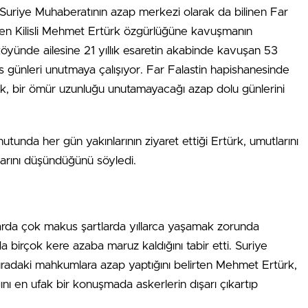
e Suriye Muhaberatının azap merkezi olarak da bilinen Far
ren Kilisli Mehmet Ertürk özgürlüğüne kavuşmanın
 köyünde ailesine 21 yıllık esaretin akabinde kavuşan 53
 günleri unutmaya çalışıyor. Far Falastin hapishanesinde
türk, bir ömür uzunluğu unutamayacağı azap dolu günlerini
tunda her gün yakınlarının ziyaret ettiği Ertürk, umutlarını
klarını düşündüğünü söyledi.
larda çok makus şartlarda yıllarca yaşamak zorunda
da birçok kere azaba maruz kaldığını tabir etti. Suriye
uradaki mahkumlara azap yaptığını belirten Mehmet Ertürk,
ı en ufak bir konuşmada askerlerin dışarı çıkartıp