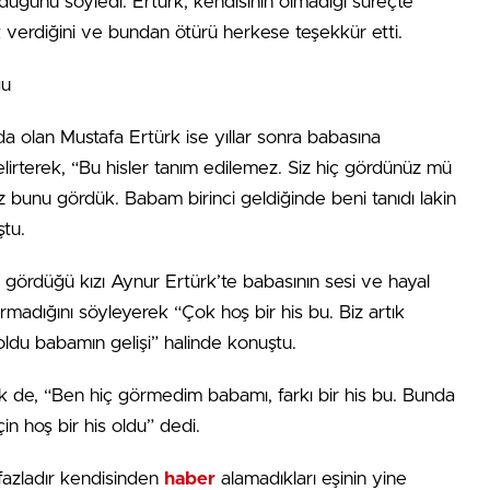
uğunu söyledi. Ertürk, kendisinin olmadığı süreçte
 verdiğini ve bundan ötürü herkese teşekkür etti.
ğu
da olan Mustafa Ertürk ise yıllar sonra babasına
rterek, “Bu hisler tanım edilemez. Siz hiç gördünüz mü
iz bunu gördük. Babam birinci geldiğinde beni tanıdı lakin
ştu.
ördüğü kızı Aynur Ertürk’te babasının sesi ve hayal
rmadığını söyleyerek “Çok hoş bir his bu. Biz artık
oldu babamın gelişi” halinde konuştu.
rk de, “Ben hiç görmedim babamı, farkı bir his bu. Bunda
 hoş bir his oldu” dedi.
 fazladır kendisinden
haber
alamadıkları eşinin yine