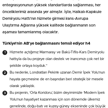
entegrasyonunun yüksek standartlarda sağlanması, her
önceliklerimiz arasında yer almıştır. İşte, Halkalı-Kapıkule
Demiryolu Hattı’nın hizmete girmesi irans-Avrupa
Ulaştırma Ağlarına yüksek kalitede bağlanmanın son
aşaması tamamlanmış olacaktır.
Türkiye’nin AB’ye bağlanmasını temsil ediyor h4
Hizmete açtığımız Marmaray ve Bakü-Tiflis-Kars Demiryolu
hattıyla da bu projeye olan destek ve inancımızı çok net bir
şekilde ortaya koyduk.”
Bu nedenle, Londra’dan Pekin’e uzanan Demir İpek Yolu’nun
hayata geçmesine de en başından beri stratejik bir mesele
olarak yaklaştık.
Bu projenin, ‘Orta Koridoru’, bizim deyimimizle ‘Modern İpek
Yolu’nun hayatiyet kazanması için son dönemde ülkemiz
genelinde, doğu-batı ve kuzey-güney ekseninde çok büyük