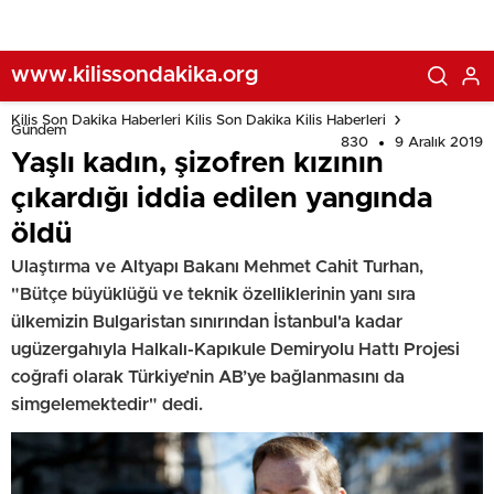
www.kilissondakika.org
Kilis Son Dakika Haberleri Kilis Son Dakika Kilis Haberleri
Gündem
830
9 Aralık 2019
Yaşlı kadın, şizofren kızının
çıkardığı iddia edilen yangında
öldü
Ulaştırma ve Altyapı Bakanı Mehmet Cahit Turhan,
"Bütçe büyüklüğü ve teknik özelliklerinin yanı sıra
ülkemizin Bulgaristan sınırından İstanbul'a kadar
ugüzergahıyla Halkalı-Kapıkule Demiryolu Hattı Projesi
coğrafi olarak Türkiye’nin AB’ye bağlanmasını da
simgelemektedir" dedi.