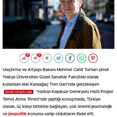
0
0
Ulaştırma ve Altyapı Bakanı Mehmet Cahit Turhan şimdi
Trakya Üniversitesi Güzel Sanatlar Fakültesi olarak
kullanılan eski Karaağaç Tren Garı’nda gerçekleşen
“Halkalı Kapıkule Demiryolu Hattı Projesi
örnek vurgulu yazı
Temel Atma Töreni’nde yaptığı konuşmada, Türkiye
olarak, üç kıtayı birbirine bağlayan, çok önemli jeostratejik
ve
jeopolitik
konuma sahip olduklarını ifade etti.