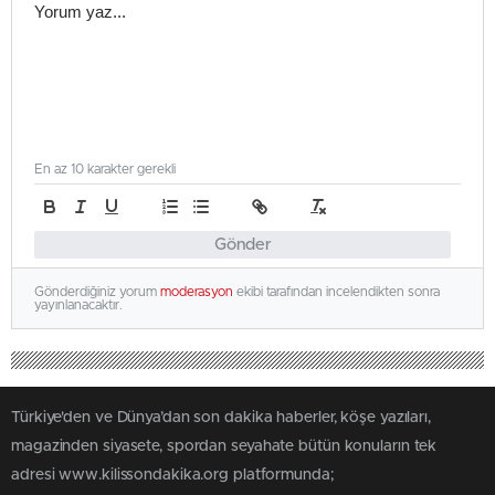
En az 10 karakter gerekli
Gönder
Gönderdiğiniz yorum
moderasyon
ekibi tarafından incelendikten sonra
yayınlanacaktır.
Türkiye'den ve Dünya’dan son dakika haberler, köşe yazıları,
magazinden siyasete, spordan seyahate bütün konuların tek
adresi www.kilissondakika.org platformunda;