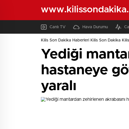
www.kilissondakika
Canlı TV
Hava Durumu
Ca
Kilis Son Dakika Haberleri Kilis Son Dakika Kili
Yediği manta
hastaneye göt
yaralı