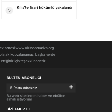
Cumhurbaşkanlığı seçimi hangi
parti kazandı? 2018 Kilis AK
Kilis’te firari hükümlü yakalandı
5
PARTİ CHP seçim sonucu!
tek adresi www.kilissondakika.org
iz olarak kopyalanamaz, başka yerde
ettiğiniz için teşekkür ederiz.
BÜLTEN ABONELİĞİ
+
Bu web sitesinden haber ve ebülten
almak istiyorum
BİZİ TAKİP ET