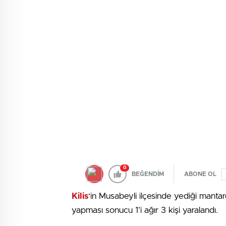
0
BEĞENDİM
ABONE OL
Kilis
‘in Musabeyli ilçesinde yediği manta
yapması sonucu 1’i ağır 3 kişi yaralandı.