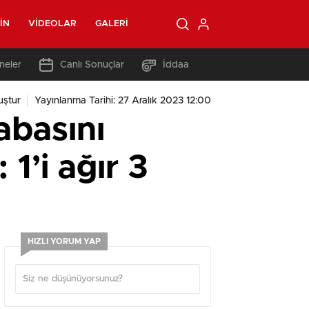
IN
VIDEOLAR
GALERI
neler
Canlı Sonuçlar
İddaa
uştur
Yayınlanma Tarihi: 27 Aralık 2023 12:00
abasını
1’i ağır 3
HIZLI YORUM YAP