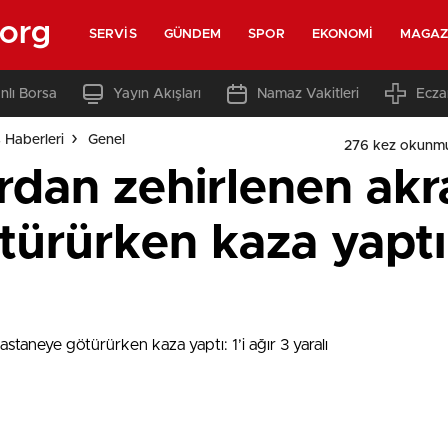
.org
SERVIS
GÜNDEM
SPOR
EKONOMI
MAGAZ
nlı Borsa
Yayın Akışları
Namaz Vakitleri
Ecza
s Haberleri
Genel
276 kez okunm
rdan zehirlenen akr
ürürken kaza yaptı: 