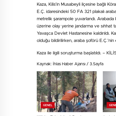
Kaza, Kilis’in Musabeyli ilçesine bağlı
E.Ç. idaresindeki 50 FA 321 plakalı arab
metrelik şarampole yuvarlandı. Arabada bu
üzerine olay yerine jandarma ve sıhhat takı
Yavaşca Devlet Hastanesine kaldırıldı. K
olduğu bildirilirken, araba şoförü E.Ç.’nin 
Kaza ile ilgili soruşturma başlatıldı. – KİLİ
Kaynak: İhlas Haber Ajansı / 3.Sayfa
GENEL
GEN