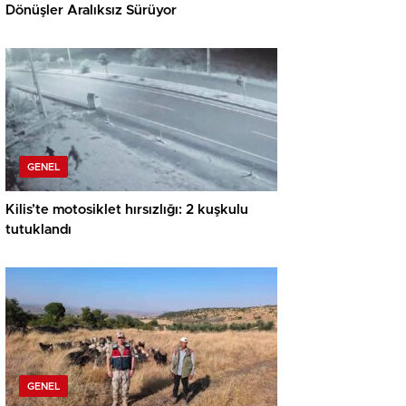
Dönüşler Aralıksız Sürüyor
GENEL
Kilis’te motosiklet hırsızlığı: 2 kuşkulu
tutuklandı
GENEL