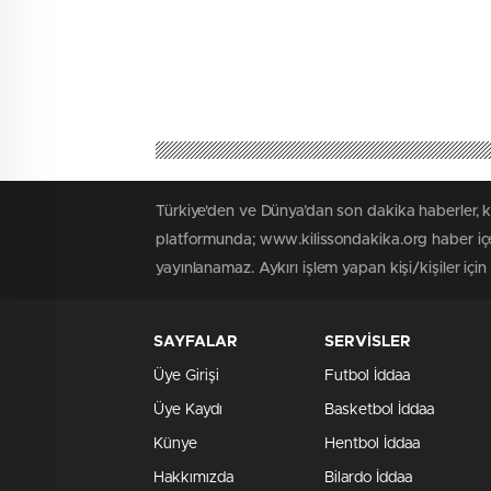
Türkiye'den ve Dünya’dan son dakika haberler, 
platformunda; www.kilissondakika.org haber içer
yayınlanamaz. Aykırı işlem yapan kişi/kişiler içi
SAYFALAR
SERVİSLER
Üye Girişi
Futbol İddaa
Üye Kaydı
Basketbol İddaa
Künye
Hentbol İddaa
Hakkımızda
Bilardo İddaa