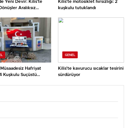
de Yeni Devir: Kilis’te
Kilis’te motosiklet hırsızlığı: 2
 Dönüşler Aralıksız
kuşkulu tutuklandı
r
EL
GENEL
e Müsaadesiz Hafriyat
Kilis’te kavurucu sıcaklar tesirini
4 Kuşkulu Suçüstü
sürdürüyor
ndı