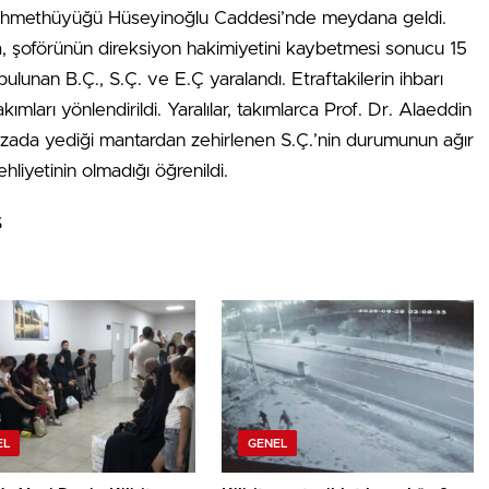
 Körahmethüyüğü Hüseyinoğlu Caddesi’nde meydana geldi.
a, şoförünün direksiyon hakimiyetini kaybetmesi sonucu 15
lunan B.Ç., S.Ç. ve E.Ç yaralandı. Etraftakilerin ihbarı
mları yönlendirildi. Yaralılar, takımlarca Prof. Dr. Alaeddin
azada yediği mantardan zehirlenen S.Ç.’nin durumunun ağır
ehliyetinin olmadığı öğrenildi.
S
EL
GENEL