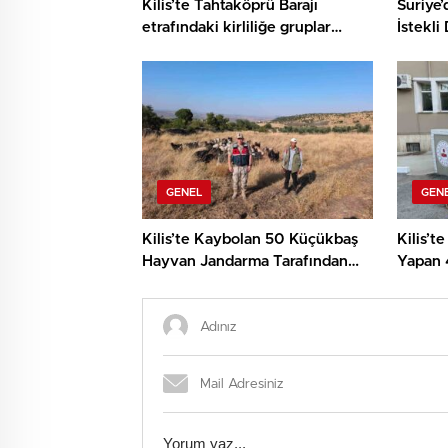
Kilis’te Tahtaköprü Barajı
Suriye’
etrafındaki kirliliğe gruplar
İstekli
anında müdahale etti
Sürüyo
GENEL
GEN
Kilis’te Kaybolan 50 Küçükbaş
Kilis’t
Hayvan Jandarma Tarafından
Yapan 
Bulundu
Yakala