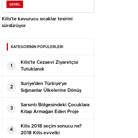
GENEL
Kilis’te kavurucu sıcaklar tesirini
sürdürüyor
KATEGORİNİN POPÜLERLERİ
Kilis’te Cezaevi Ziyaretçisi
1
Tutuklandı
Suriye’den Türkiye’ye
2
Sığınanlar Ülkelerine Dönüş
Yapıyor
Sarsıntı Bölgesindeki Çocuklara
3
Kitap Armağan Eden Proje
Kilis 2018 seçim sonucu ne?
4
2018 Kilis evvelki