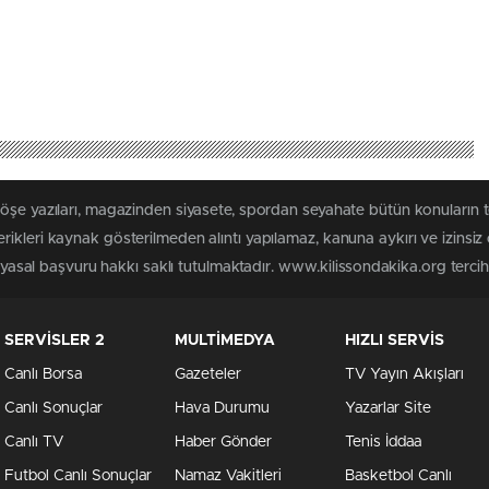
köşe yazıları, magazinden siyasete, spordan seyahate bütün konuların 
ikleri kaynak gösterilmeden alıntı yapılamaz, kanuna aykırı ve izins
n yasal başvuru hakkı saklı tutulmaktadır. www.kilissondakika.org tercih 
SERVİSLER 2
MULTİMEDYA
HIZLI SERVİS
Canlı Borsa
Gazeteler
TV Yayın Akışları
Canlı Sonuçlar
Hava Durumu
Yazarlar Site
Canlı TV
Haber Gönder
Tenis İddaa
Futbol Canlı Sonuçlar
Namaz Vakitleri
Basketbol Canlı