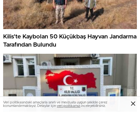
Kilis’te Kaybolan 50 Küçükbaş Hayvan Jandarma
Tarafından Bulundu
Veri politikasındaki amaçlarla sınırlı ve mevzuata uygun şekilde çerez
konumlandırmaktayız. Detaylar için
veri politikamızı
inceleyebilirsiniz.
Kilis’te Müsaadesiz Hafriyat Yapan 4 Kuşkulu