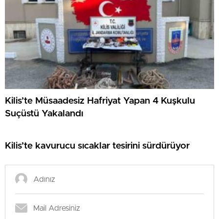
Kilis’te Müsaadesiz Hafriyat Yapan 4 Kuşkulu
Suçüstü Yakalandı
Kilis’te kavurucu sıcaklar tesirini sürdürüyor