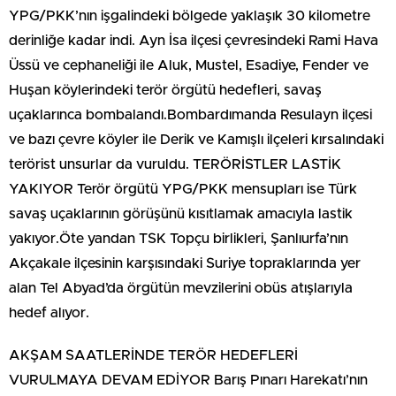
YPG/PKK’nın işgalindeki bölgede yaklaşık 30 kilometre
derinliğe kadar indi. Ayn İsa ilçesi çevresindeki Rami Hava
Üssü ve cephaneliği ile Aluk, Mustel, Esadiye, Fender ve
Huşan köylerindeki terör örgütü hedefleri, savaş
uçaklarınca bombalandı.Bombardımanda Resulayn ilçesi
ve bazı çevre köyler ile Derik ve Kamışlı ilçeleri kırsalındaki
terörist unsurlar da vuruldu. TERÖRİSTLER LASTİK
YAKIYOR Terör örgütü YPG/PKK mensupları ise Türk
savaş uçaklarının görüşünü kısıtlamak amacıyla lastik
yakıyor.Öte yandan TSK Topçu birlikleri, Şanlıurfa’nın
Akçakale ilçesinin karşısındaki Suriye topraklarında yer
alan Tel Abyad’da örgütün mevzilerini obüs atışlarıyla
hedef alıyor.
AKŞAM SAATLERİNDE TERÖR HEDEFLERİ
VURULMAYA DEVAM EDİYOR Barış Pınarı Harekatı’nın