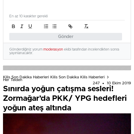
En az 10 karakter gerekli
Gönder
Gönderdiğiniz yorum
moderasyon
ekibi tarafından incelendikten sonra
yayınlanacaktır.
Kilis Son Dakika Haberleri Kilis Son Dakika Kilis Haberleri
Her Telden
247
10 Ekim 2019
Sınırda yoğun çatışma sesleri!
Zormağar’da PKK/ YPG hedefleri
yoğun ateş altında