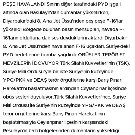
PEŞE HAVALANDI Sınırın diğer tarafındaki PYD işgali
altında olan Rasulayn'dan dumanlar yükselirken,
Diyarbakır'daki 8. Ana Jet Üssü'nden peş peşe F-16'lar
yükseldi.Bölgede bulunan basın mensupları, havada F-
16'ların olduğuna dair ses duyduklarını aktardı.Diyarbakır
8. Ana Jet Üssü'nden havalanan F-16 uçakları, Suriye'deki
PYD hedeflerine bomba yağdırdı. OBÜSLER TERÖRİST
MEVZİLERİNİ DÖVÜYOR Türk Silahlı Kuvvetleri'nin (TSK),
Suriye Milli Ordusu'yla birlikte Suriye'nin kuzeyinde
YPG/PKK ve DEAŞ terör örgütlerine karşı Barış Pınarı
Harekatı'nı başlatmasının ardından Ceylanpınar ilçesinde
obüs sesleri duyuluyor.Türk Silahlı Kuvvetleri'nce, Suriye
Milli Ordusu ile Suriye'nin kuzeyinde YPG/PKK ve DEAŞ
terör örgütlerine karşı Barış Pınarı Harekatı'nın
başlatılmasıyla Ceylanpınar ilçesinin karşısındaki
Resulayn'ın bazı bölgelerinden dumanların yükseldiği