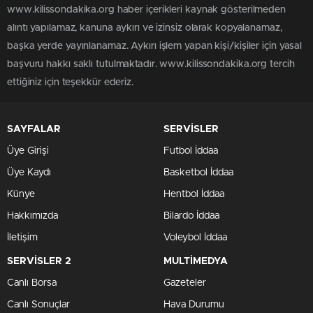
www.kilissondakika.org haber içerikleri kaynak gösterilmeden
alıntı yapılamaz, kanuna aykırı ve izinsiz olarak kopyalanamaz,
başka yerde yayınlanamaz. Aykırı işlem yapan kişi/kişiler için yasal
başvuru hakkı saklı tutulmaktadır. www.kilissondakika.org tercih
ettiğiniz için teşekkür ederiz.
SAYFALAR
SERVİSLER
Üye Girişi
Futbol İddaa
Üye Kaydı
Basketbol İddaa
Künye
Hentbol İddaa
Hakkımızda
Bilardo İddaa
İletişim
Voleybol İddaa
SERVİSLER 2
MULTİMEDYA
Canlı Borsa
Gazeteler
Canlı Sonuçlar
Hava Durumu