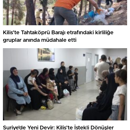
Kilis’te Tahtaköprü Barajı etrafındaki kirliliğe
gruplar anında müdahale etti
Suriye’de Yeni Devir: Kilis’te İstekli Dönüşler