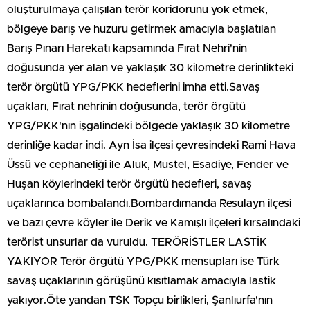
oluşturulmaya çalışılan terör koridorunu yok etmek,
bölgeye barış ve huzuru getirmek amacıyla başlatılan
Barış Pınarı Harekatı kapsamında Fırat Nehri'nin
doğusunda yer alan ve yaklaşık 30 kilometre derinlikteki
terör örgütü YPG/PKK hedeflerini imha etti.Savaş
uçakları, Fırat nehrinin doğusunda, terör örgütü
YPG/PKK'nın işgalindeki bölgede yaklaşık 30 kilometre
derinliğe kadar indi. Ayn İsa ilçesi çevresindeki Rami Hava
Üssü ve cephaneliği ile Aluk, Mustel, Esadiye, Fender ve
Huşan köylerindeki terör örgütü hedefleri, savaş
uçaklarınca bombalandı.Bombardımanda Resulayn ilçesi
ve bazı çevre köyler ile Derik ve Kamışlı ilçeleri kırsalındaki
terörist unsurlar da vuruldu. TERÖRİSTLER LASTİK
YAKIYOR Terör örgütü YPG/PKK mensupları ise Türk
savaş uçaklarının görüşünü kısıtlamak amacıyla lastik
yakıyor.Öte yandan TSK Topçu birlikleri, Şanlıurfa'nın