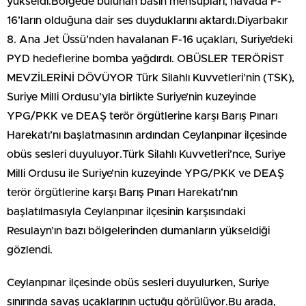
yükseldi.Bölgede bulunan basın mensupları, havada F-
16’ların olduğuna dair ses duyduklarını aktardı.Diyarbakır
8. Ana Jet Üssü’nden havalanan F-16 uçakları, Suriye’deki
PYD hedeflerine bomba yağdırdı. OBÜSLER TERÖRİST
MEVZİLERİNİ DÖVÜYOR Türk Silahlı Kuvvetleri’nin (TSK),
Suriye Milli Ordusu’yla birlikte Suriye’nin kuzeyinde
YPG/PKK ve DEAŞ terör örgütlerine karşı Barış Pınarı
Harekatı’nı başlatmasının ardından Ceylanpınar ilçesinde
obüs sesleri duyuluyor.Türk Silahlı Kuvvetleri’nce, Suriye
Milli Ordusu ile Suriye’nin kuzeyinde YPG/PKK ve DEAŞ
terör örgütlerine karşı Barış Pınarı Harekatı’nın
başlatılmasıyla Ceylanpınar ilçesinin karşısındaki
Resulayn’ın bazı bölgelerinden dumanların yükseldiği
gözlendi.
Ceylanpınar ilçesinde obüs sesleri duyulurken, Suriye
sınırında savaş uçaklarının uçtuğu görülüyor.Bu arada,