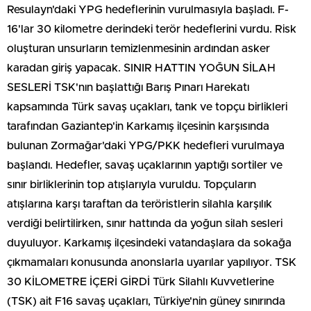
Resulayn'daki YPG hedeflerinin vurulmasıyla başladı. F-
16'lar 30 kilometre derindeki terör hedeflerini vurdu. Risk
oluşturan unsurların temizlenmesinin ardından asker
karadan giriş yapacak. SINIR HATTIN YOĞUN SİLAH
SESLERİ TSK'nın başlattığı Barış Pınarı Harekatı
kapsamında Türk savaş uçakları, tank ve topçu birlikleri
tarafından Gaziantep'in Karkamış ilçesinin karşısında
bulunan Zormağar'daki YPG/PKK hedefleri vurulmaya
başlandı. Hedefler, savaş uçaklarının yaptığı sortiler ve
sınır birliklerinin top atışlarıyla vuruldu. Topçuların
atışlarına karşı taraftan da teröristlerin silahla karşılık
verdiği belirtilirken, sınır hattında da yoğun silah sesleri
duyuluyor. Karkamış ilçesindeki vatandaşlara da sokağa
çıkmamaları konusunda anonslarla uyarılar yapılıyor. TSK
30 KİLOMETRE İÇERİ GİRDİ Türk Silahlı Kuvvetlerine
(TSK) ait F16 savaş uçakları, Türkiye'nin güney sınırında