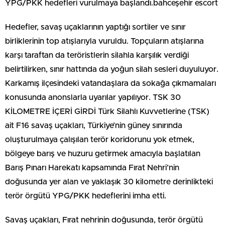
YPG/PKK hedefleri vurulmaya başlandı.bahceşehir escort
Hedefler, savaş uçaklarının yaptığı sortiler ve sınır
birliklerinin top atışlarıyla vuruldu. Topçuların atışlarına
karşı taraftan da teröristlerin silahla karşılık verdiği
belirtilirken, sınır hattında da yoğun silah sesleri duyuluyor.
Karkamış ilçesindeki vatandaşlara da sokağa çıkmamaları
konusunda anonslarla uyarılar yapılıyor. TSK 30
KİLOMETRE İÇERİ GİRDİ Türk Silahlı Kuvvetlerine (TSK)
ait F16 savaş uçakları, Türkiye’nin güney sınırında
oluşturulmaya çalışılan terör koridorunu yok etmek,
bölgeye barış ve huzuru getirmek amacıyla başlatılan
Barış Pınarı Harekatı kapsamında Fırat Nehri’nin
doğusunda yer alan ve yaklaşık 30 kilometre derinlikteki
terör örgütü YPG/PKK hedeflerini imha etti.
Savaş uçakları, Fırat nehrinin doğusunda, terör örgütü