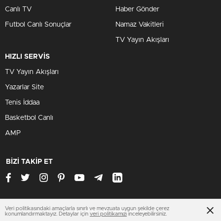
Canlı TV
Haber Gönder
Futbol Canlı Sonuçlar
Namaz Vakitleri
TV Yayın Akışları
HIZLI SERVİS
TV Yayın Akışları
Yazarlar Site
Tenis İddaa
Basketbol Canlı
AMP
BİZİ TAKİP ET
Veri politikasındaki amaçlarla sınırlı ve mevzuata uygun şekilde çerez
www.kilissondakika.org
konumlandırmaktayız. Detaylar için
veri politikamızı
inceleyebilirsiniz.