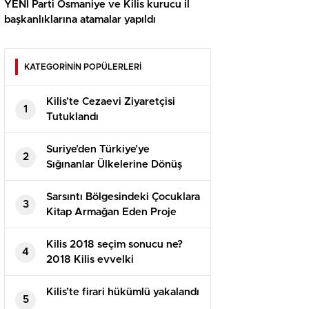
YENİ Parti Osmaniye ve Kilis kurucu il
başkanlıklarına atamalar yapıldı
KATEGORİNİN POPÜLERLERİ
Kilis’te Cezaevi Ziyaretçisi
1
Tutuklandı
Suriye’den Türkiye’ye
2
Sığınanlar Ülkelerine Dönüş
Yapıyor
Sarsıntı Bölgesindeki Çocuklara
3
Kitap Armağan Eden Proje
Kilis 2018 seçim sonucu ne?
4
2018 Kilis evvelki
Cumhurbaşkanlığı seçimi hangi
parti kazandı? 2018 Kilis AK
Kilis’te firari hükümlü yakalandı
5
PARTİ CHP seçim sonucu!