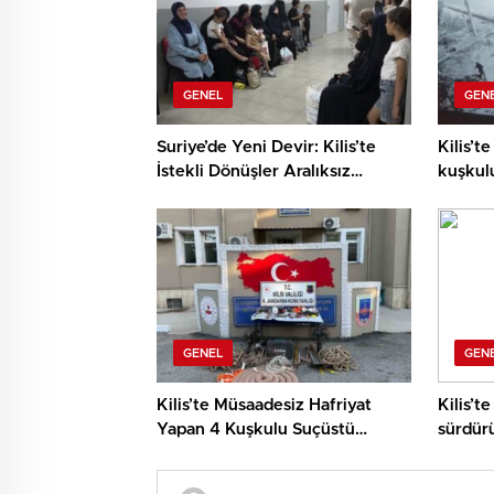
GENEL
GEN
Suriye’de Yeni Devir: Kilis’te
Kilis’te
İstekli Dönüşler Aralıksız
kuşkul
Sürüyor
GENEL
GEN
Kilis’te Müsaadesiz Hafriyat
Kilis’t
Yapan 4 Kuşkulu Suçüstü
sürdür
Yakalandı