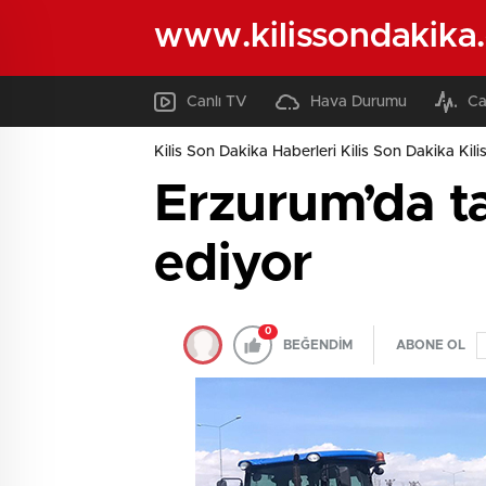
www.kilissondakika
Canlı TV
Hava Durumu
Ca
Kilis Son Dakika Haberleri Kilis Son Dakika Kili
Erzurum’da ta
ediyor
0
BEĞENDİM
ABONE OL