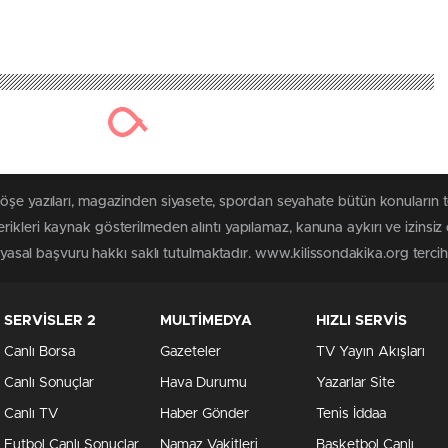
köşe yazıları, magazinden siyasete, spordan seyahate bütün konuların 
ikleri kaynak gösterilmeden alıntı yapılamaz, kanuna aykırı ve izins
n yasal başvuru hakkı saklı tutulmaktadır. www.kilissondakika.org tercih 
SERVİSLER 2
MULTİMEDYA
HIZLI SERVİS
Canlı Borsa
Gazeteler
TV Yayın Akışları
Canlı Sonuçlar
Hava Durumu
Yazarlar Site
Canlı TV
Haber Gönder
Tenis İddaa
Futbol Canlı Sonuçlar
Namaz Vakitleri
Basketbol Canlı