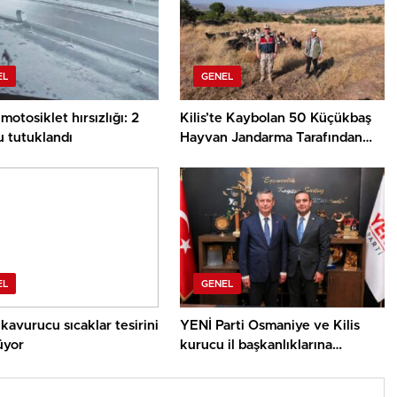
EL
GENEL
 motosiklet hırsızlığı: 2
Kilis’te Kaybolan 50 Küçükbaş
u tutuklandı
Hayvan Jandarma Tarafından
Bulundu
EL
GENEL
e kavurucu sıcaklar tesirini
YENİ Parti Osmaniye ve Kilis
üyor
kurucu il başkanlıklarına
atamalar yapıldı