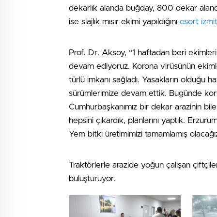
dekarlık alanda buğday, 800 dekar ala
ise slajlık mısır ekimi yapıldığını
esort izmi
Prof. Dr. Aksoy, “1 haftadan beri ekimle
devam ediyoruz. Korona virüsünün ekimle
türlü imkanı sağladı. Yasakların olduğu h
sürümlerimize devam ettik. Bugünde korun
Cumhurbaşkanımız bir dekar arazinin bile
hepsini çıkardık, planlarını yaptık. Erzur
Yem bitki üretimimizi tamamlamış olacağı
Traktörlerle arazide yoğun çalışan çiftçil
buluşturuyor.