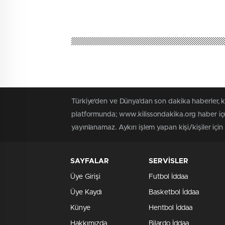
Türkiye'den ve Dünya’dan son dakika haberler, 
platformunda; www.kilissondakika.org haber içer
yayınlanamaz. Aykırı işlem yapan kişi/kişiler içi
SAYFALAR
SERVİSLER
Üye Girişi
Futbol İddaa
Üye Kaydı
Basketbol İddaa
Künye
Hentbol İddaa
Hakkımızda
Bilardo İddaa