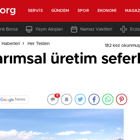
.org
SERVIS
GÜNDEM
SPOR
EKONOMI
MAGAZ
nlı Borsa
Yayın Akışları
Namaz Vakitleri
Ecza
s Haberleri
Her Telden
182 kez okunmuş
rımsal üretim sefer
0
News