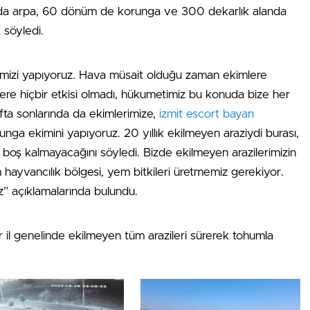
nda arpa, 60 dönüm de korunga ve 300 dekarlık alanda
t
söyledi.
rimizi yapıyoruz. Hava müsait olduğu zaman ekimlere
re hiçbir etkisi olmadı, hükumetimiz bu konuda bize her
afta sonlarında da ekimlerimize,
izmit escort bayan
ga ekimini yapıyoruz. 20 yıllık ekilmeyen araziydi burası,
 boş kalmayacağını söyledi. Bizde ekilmeyen arazilerimizin
um hayvancılık bölgesi, yem bitkileri üretmemiz gerekiyor.
z” açıklamalarında bulundu.
er il genelinde ekilmeyen tüm arazileri sürerek tohumla