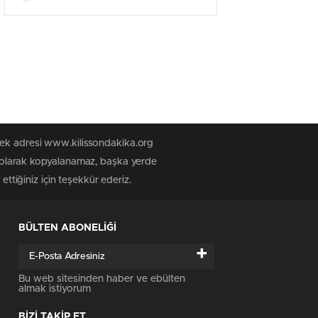
tek adresi www.kilissondakika.org
iz olarak kopyalanamaz, başka yerde
ettiğiniz için teşekkür ederiz.
BÜLTEN ABONELİĞİ
+
Bu web sitesinden haber ve ebülten
almak istiyorum
BİZİ TAKİP ET