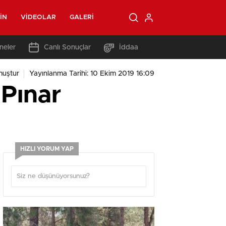
IN
VIDEOLAR
GALERI
neler
Canlı Sonuçlar
İddaa
muştur
Yayınlanma Tarihi: 10 Ekim 2019 16:09
Pınar
HIZLI YORUM YAP