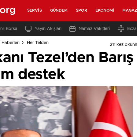
.org
SERVIS
GÜNDEM
SPOR
EKONOMI
MAGAZ
nlı Borsa
Yayın Akışları
Namaz Vakitleri
Ecza
s Haberleri
Her Telden
211 kez okun
nı Tezel’den Barış 
am destek