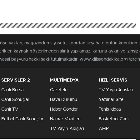
köşe yazıları, magazinden siyasete, spordan seyahate bütün konuların 
ikleri kaynak gösterilmeden alıntı yapılamaz, kanuna aykırı ve izins
n yasal başvuru hakkı saklı tutulmaktadır. www.kilissondakika.org tercih 
SERVİSLER 2
MULTİMEDYA
HIZLI SERVİS
Canlı Borsa
Gazeteler
TV Yayın Akışları
Canlı Sonuçlar
Hava Durumu
Yazarlar Site
Canlı TV
Haber Gönder
Tenis İddaa
Futbol Canlı Sonuçlar
Namaz Vakitleri
Basketbol Canlı
TV Yayın Akışları
AMP