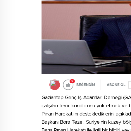
0
BEĞENDİM
ABONE OL
Gaziantep Genç İş Adamları Derneği (GA
çalışılan terör koridorunu yok etmek ve b
Pınarı Harekatı'nı desteklediklerini açık
Başkanı Bora Tezel, Suriye'nin kuzey bölg
Barış Pınarı Harekatı ile ilgili bir bildiri