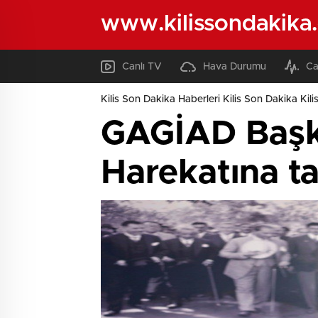
www.kilissondakika
Canlı TV
Hava Durumu
Ca
Kilis Son Dakika Haberleri Kilis Son Dakika Kili
GAGİAD Başka
Harekatına t