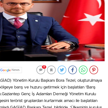
0
News
GİAD) Yönetim Kurulu Başkanı Bora Tezel, oluşturulmaya
ölgeye barış ve huzuru getirmek için başlatılan 'Barış
ladı.Gaziantep Genç İş Adamları Derneği Yönetim Kurulu
esini terörist gruplardan kurtarmak amacı ile başlatılan
 yayımladı.GAGİAD Başkanı Tezel, bildiride, 'Ülkemizin kuruluş