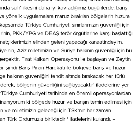
anda sulh' ilkesini daha iyi kavradığımız bugünlerde, barış
a yönelik uygulamalara maruz bırakılan bölgelerin huzura
apsamda Türkiye Cumhuriyeti sınırlarımızın güvenliği için
lerinin, PKK/YPG ve DEAŞ terör örgütlerine karşı başlattığı
etçiklerimizin elinden geleni yapacağı kanaatindeyim.
'nin, Aziz milletimizin ve Suriye halkının güvenliği için bu
gerçektir. Fırat Kalkanı Operasyonu ile başlayan ve Zeytin
r şimdi Barış Pınarı Harekatı ile bölgeye barış ve huzur
 halkının güvenliğini tehdit altında bırakacak her türlü
erek, bölgenin güvenliğini sağlayacaktır' ifadelerine yer
, 'Türkiye Cumhuriyeti tarihinde en önemli operasyonlardan
 inanıyorum ki bölgede huzur ve barışın temin edilmesi için
in ve milletimizin geleceği için TSK'nın her zaman
Türk Ordumuzla birliktedir ' ifadelerini kullandı. –