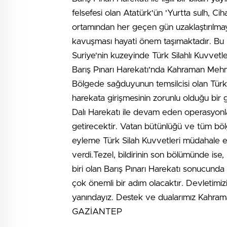
felsefesi olan Atatürk'ün 'Yurtta sulh, Cih
ortamından her geçen gün uzaklaştırılmay
kavuşması hayati önem taşımaktadır. Bu k
Suriye'nin kuzeyinde Türk Silahlı Kuvvet
Barış Pınarı Harekatı'nda Kahraman Mehm
Bölgede sağduyunun temsilcisi olan Türkiye
harekata girişmesinin zorunlu olduğu bir 
Dalı Harekatı ile devam eden operasyonla
getirecektir. Vatan bütünlüğü ve tüm bölge
eyleme Türk Silah Kuvvetleri müdahale ed
verdi.Tezel, bildirinin son bölümünde ise
biri olan Barış Pınarı Harekatı sonucunda
çok önemli bir adım olacaktır. Devletimiz
yanındayız. Destek ve dualarımız Kahraman 
GAZİANTEP