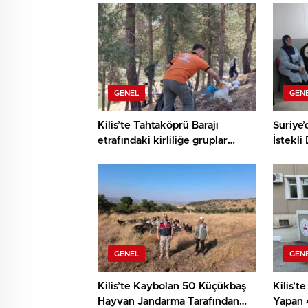
GENEL
GEN
Kilis’te Tahtaköprü Barajı
Suriye’
etrafındaki kirliliğe gruplar
İstekli
anında müdahale etti
Sürüyo
GENEL
GEN
Kilis’te Kaybolan 50 Küçükbaş
Kilis’t
Hayvan Jandarma Tarafından
Yapan 