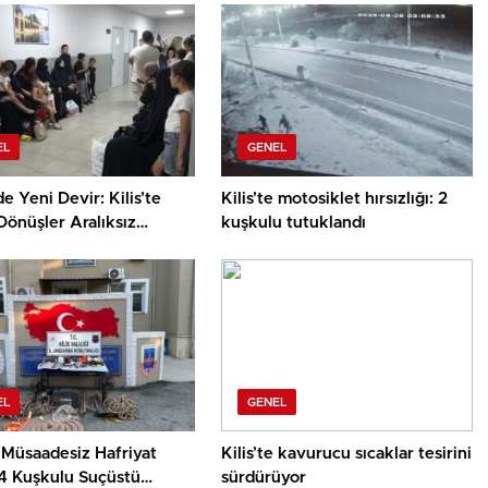
EL
GENEL
de Yeni Devir: Kilis’te
Kilis’te motosiklet hırsızlığı: 2
 Dönüşler Aralıksız
kuşkulu tutuklandı
r
EL
GENEL
e Müsaadesiz Hafriyat
Kilis’te kavurucu sıcaklar tesirini
4 Kuşkulu Suçüstü
sürdürüyor