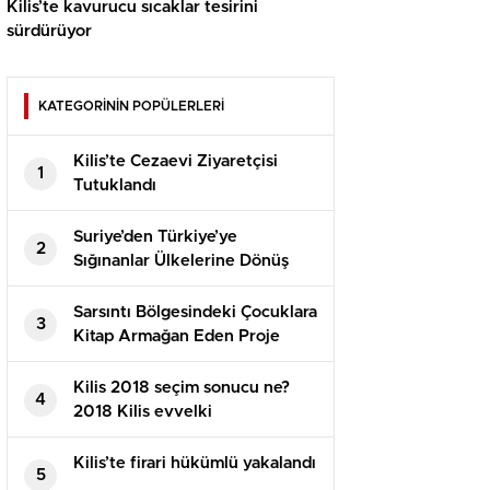
Kilis’te kavurucu sıcaklar tesirini
sürdürüyor
KATEGORİNİN POPÜLERLERİ
Kilis’te Cezaevi Ziyaretçisi
1
Tutuklandı
Suriye’den Türkiye’ye
2
Sığınanlar Ülkelerine Dönüş
Yapıyor
Sarsıntı Bölgesindeki Çocuklara
3
Kitap Armağan Eden Proje
Kilis 2018 seçim sonucu ne?
4
2018 Kilis evvelki
Cumhurbaşkanlığı seçimi hangi
parti kazandı? 2018 Kilis AK
Kilis’te firari hükümlü yakalandı
5
PARTİ CHP seçim sonucu!