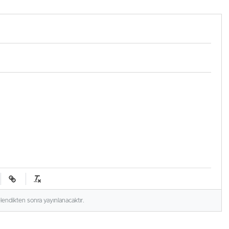
ndı
elendikten sonra yayınlanacaktır.