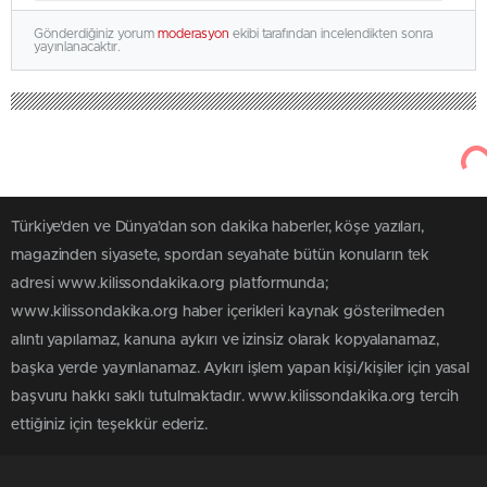
Gönderdiğiniz yorum
moderasyon
ekibi tarafından incelendikten sonra
yayınlanacaktır.
Türkiye'den ve Dünya’dan son dakika haberler, köşe yazıları,
magazinden siyasete, spordan seyahate bütün konuların tek
adresi www.kilissondakika.org platformunda;
www.kilissondakika.org haber içerikleri kaynak gösterilmeden
alıntı yapılamaz, kanuna aykırı ve izinsiz olarak kopyalanamaz,
başka yerde yayınlanamaz. Aykırı işlem yapan kişi/kişiler için yasal
başvuru hakkı saklı tutulmaktadır. www.kilissondakika.org tercih
ettiğiniz için teşekkür ederiz.