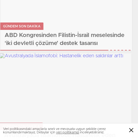
GÜNDEM SON DAKİKA
ABD Kongresinden Filistin-İsrail meselesinde
‘iki devletli çözüme’ destek tasarısı
GÜNDEM SON DAKİKA
Veri politikasındaki amaçlarla sınırlı ve mevzuata uygun şekilde çerez
konumlandırmaktayız. Detaylar için
veri politikamızı
inceleyebilirsiniz.
Avustralyada İslamofobi: Hastanelik eden