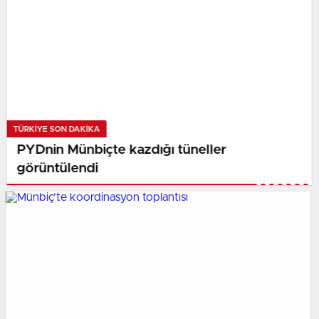
TÜRKIYE SON DAKİKA
PYDnin Münbiçte kazdığı tüneller
görüntülendi​