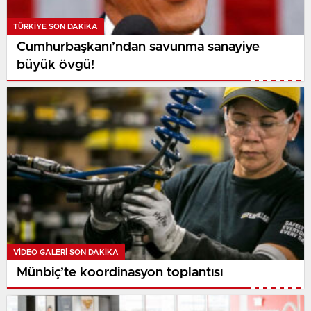
TÜRKIYE SON DAKİKA
Cumhurbaşkanı’ndan savunma sanayiye
büyük övgü!
VIDEO GALERI SON DAKİKA
Münbiç’te koordinasyon toplantısı