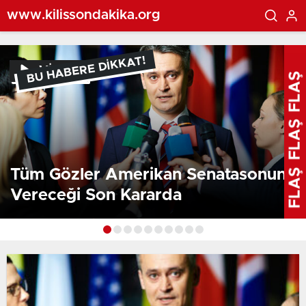
www.kilissondakika.org
BU HABERE DİKKAT!
FLAŞ
VİDEO
FLAŞ
FLAŞ
Tüm Gözler Amerikan Senatasonun
Vereceği Son Kararda